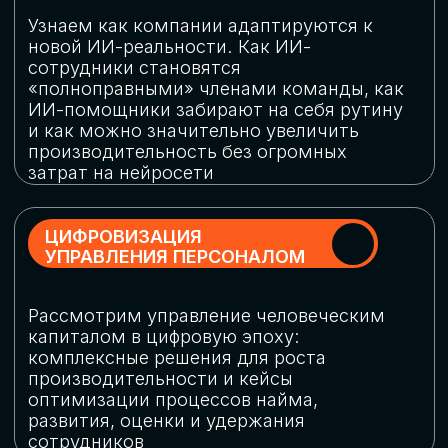
обеспечение кибербезопасности в
огромную статью затрат
ОБЛАЧНЫЕ ТЕХНОЛОГИИ
Подискутируем, какие облачные решения
существуют на рынке и почему
использование мультиоблачных моделей
не только снижает затраты, но и
становится ключевым элементом
«пересборки» бизнес-моделей
СКАЧАТЬ
ПРОГРАММУ
КОНФЕРЕНЦИИ
Оставьте заявку, мы направим вам