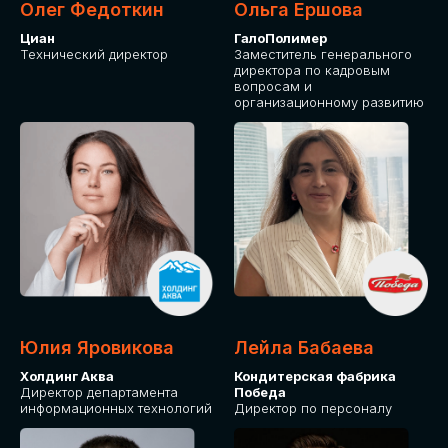
Олег Федоткин
Ольга Ершова
Циан
ГалоПолимер
Технический директор
Заместитель генерального
директора по кадровым
вопросам и
организационному развитию
Юлия Яровикова
Лейла Бабаева
Холдинг Аква
Кондитерская фабрика
Директор департамента
Победа
информационных технологий
Директор по персоналу