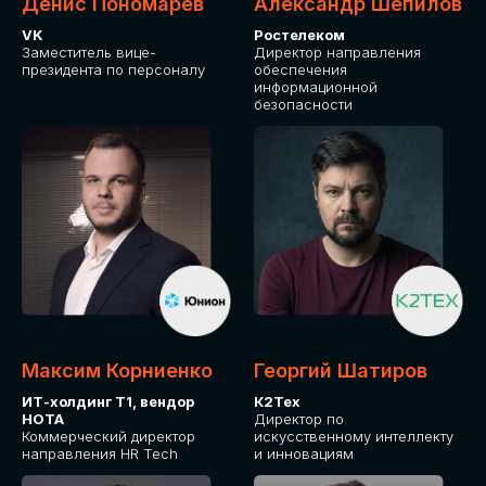
Денис Пономарев
Александр Шепилов
VK
Ростелеком
Заместитель вице-
Директор направления
президента по персоналу
обеспечения
информационной
безопасности
Какие направления для вас более актуальны?
GLOBAL TECH
HR TECH
MARKETING & SALES TECH
CX TECH
Я согласен с
политикой конфиденциальности
Максим Корниенко
Георгий Шатиров
ИТ-холдинг Т1, вендор
К2Тех
НОТА
Директор по
ОТПРАВИТЬ
Коммерческий директор
искусственному интеллекту
направления HR Tech
и инновациям