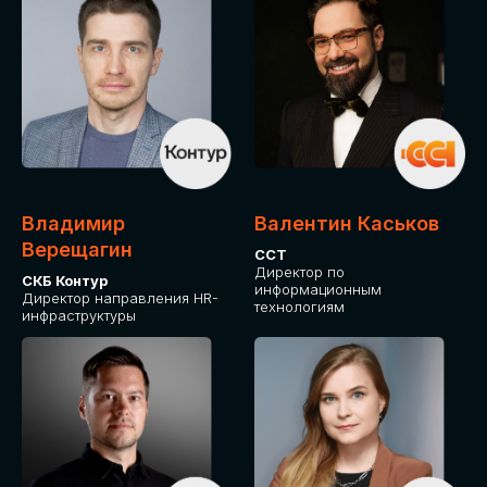
Владимир
Валентин Каськов
Верещагин
ССТ
Директор по
СКБ Контур
информационным
Директор направления HR-
технологиям
инфраструктуры