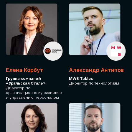
Елена Корбут
Александр Антипов
Группа компаний
MWS Tables
«Уральская Сталь»
Директор по технологиям
Директор по
организационному развитию
и управлению персоналом
СТАТЬ
СПИКЕРОМ
IT Solutions for Business