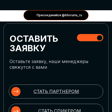
КОНФЕРЕНЦИИ
Присоединяйся @bforums_ru
ГЛОБАЛЬНАЯ
ЦИФРОВИЗАЦИЯ
Обсудим верхнеуровневое понимание
актуальных трендов глобальной цифровой
трансформации. Узнаем о новых подходах
к управлению бизнес-процессами,
массовом использовании ИИ-
инструментов, обеспечении
информационной безопасности и облачных
технологиях
ИСКУССТВЕННЫЙ
ИНТЕЛЛЕКТ
Узнаем как компании адаптируются к
новой ИИ-реальности. Как ИИ-
сотрудники становятся
«полноправными» членами команды, как
ИИ-помощники забирают на себя рутину
и как можно значительно увеличить
производительность без огромных
затрат на нейросети