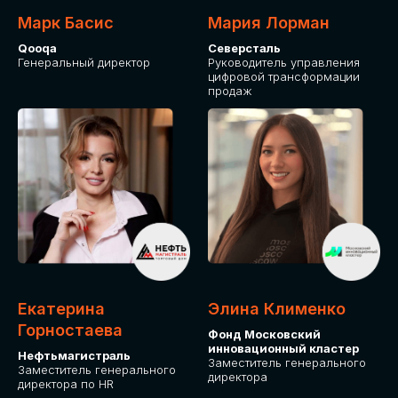
Марк Басис
Мария Лорман
Qooqa
Северсталь
Генеральный директор
Руководитель управления
цифровой трансформации
продаж
СТАНЬТЕ
ЭКСПОНЕНТОМ
IT Solutions for Business
Приглашаем стать партнером GLOBAL
Екатерина
Элина Клименко
TECH FORUM и презентовать ваши
Горностаева
Фонд Московский
решения целевой аудитории. Будем
инновационный кластер
рады сотрудничеству!
Нефтьмагистраль
Заместитель генерального
Заместитель генерального
директора
директора по HR