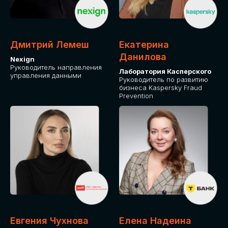
ДЛЯ ОПЛАТЫ БИЛЕТОВ
ОТ ФИЗИЧЕСКОГО ЛИЦА
Дмитрий Лемеш
Екатерина
Оплата через сервис Timepad
Данилова
Nexign
Руководитель направления
Лаборатория Касперского
управления данными
ПРИОБРЕСТИ БИЛЕТ
Руководитель по развитию
бизнеса Kaspersky Fraud
Prevention
Евгения Чухнова
Елена Надеина