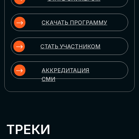
ЦИФРОВИЗАЦИЯ
УПРАВЛЕНИЯ ПЕРСОНАЛОМ
Рассмотрим управление человеческим
капиталом в цифровую эпоху:
комплексные решения для роста
производительности и кейсы
оптимизации процессов найма,
развития, оценки и удержания
сотрудников
ЦИФРОВИЗАЦИЯ
КЛИЕНТСКОГО СЕРВИСА
Разберем кейсы в сфере цифровизации
сопровождения клиентского пути,
включая применение CRM-систем, чат-
ботов, голосовых помощников и
различных аналитических инструментов
ЦИФРОВИЗАЦИЯ
МАРКЕТИНГА И ПРОДАЖ