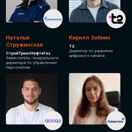
Приглашаем стать спикером GLOBAL
TECH FORUM и поделиться своим
опытом и экспертизой. Будем рады
сотрудничеству!
Наталья
Кирилл Зобнин
СТАТЬ СПИКЕРОМ
Стружинская
Т2
Директор по развитию
СтройТрансНефтеГаз
цифрового канала
Заместитель генерального
директора по управлению
персоналом
СРЕДИ ПАРТНЕРОВ
МЕРОПРИЯТИЯ