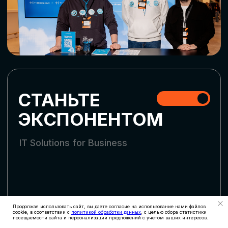
СКАЧАТЬ ПРОГРАММУ
СТАТЬ УЧАСТНИКОМ
АККРЕДИТАЦИЯ
СМИ
Продолжая использовать сайт, вы даете согласие на использование нами файлов
cookie, в соответствии с
политикой обработки данных
, с целью сбора статистики
посещаемости сайта и персонализации предложений с учетом ваших интересов.