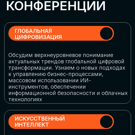
Обменяемся опытом, какие ИИ-решения
в маркетинге и продажах наиболее
востребованы, какие аналитические
платформы и сервисы управления
рекламными кампаниями показывают
наибольшую эффективность
ИНДУСТРИАЛЬНАЯ
РОБОТИЗАЦИЯ
Узнаем, в каких отраслях ИИ
«материализуется», какие роботы
решают сложные бизнес-задачи, а где
только обсуждают концепции
роботизации и потенциальные бюджеты
на тестирование образцов
КИБЕРБЕЗОПАСНОСТЬ
Выясним, как в наши дни уверенно
защищать свой бизнес от киберугроз
нового поколения и не превратить