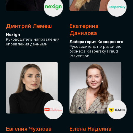
ДЛЯ ОПЛАТЫ БИЛЕТОВ
ОТ ФИЗИЧЕСКОГО ЛИЦА
Дмитрий Лемеш
Екатерина
Оплата через сервис Timepad
Данилова
Nexign
Руководитель направления
Лаборатория Касперского
управления данными
ПРИОБРЕСТИ БИЛЕТ
Руководитель по развитию
бизнеса Kaspersky Fraud
Prevention
Евгения Чухнова
Елена Надеина