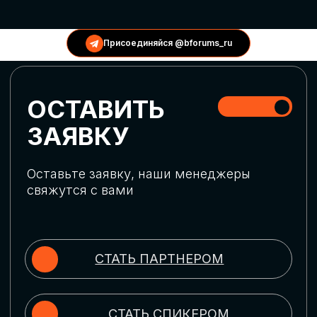
КОНФЕРЕНЦИИ
Присоединяйся @bforums_ru
ГЛОБАЛЬНАЯ
ЦИФРОВИЗАЦИЯ
Обсудим верхнеуровневое понимание
актуальных трендов глобальной цифровой
трансформации. Узнаем о новых подходах
к управлению бизнес-процессами,
массовом использовании ИИ-
инструментов, обеспечении
информационной безопасности и облачных
технологиях
ИСКУССТВЕННЫЙ
ИНТЕЛЛЕКТ
Узнаем как компании адаптируются к
новой ИИ-реальности. Как ИИ-
сотрудники становятся
«полноправными» членами команды, как
ИИ-помощники забирают на себя рутину
и как можно значительно увеличить
производительность без огромных
затрат на нейросети