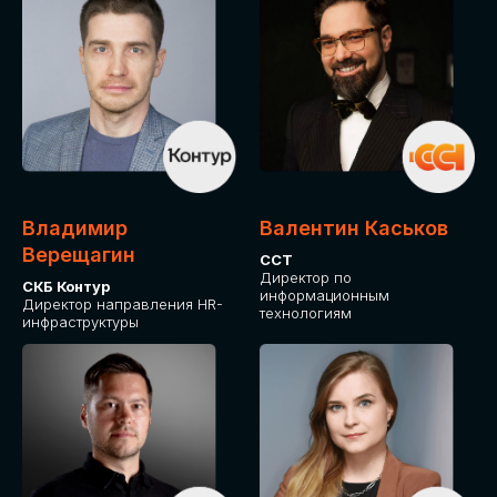
Владимир
Валентин Каськов
Верещагин
ССТ
Директор по
СКБ Контур
информационным
Директор направления HR-
технологиям
инфраструктуры