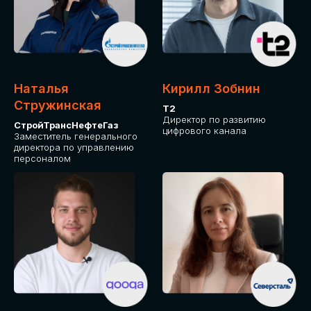
Приглашаем стать спикером GLOBAL
TECH FORUM и поделиться своим
опытом и экспертизой. Будем рады
сотрудничеству!
Наталья
Кирилл Зобнин
СТАТЬ СПИКЕРОМ
Стружинская
Т2
Директор по развитию
СтройТрансНефтеГаз
цифрового канала
Заместитель генерального
директора по управлению
персоналом
СРЕДИ ПАРТНЕРОВ
МЕРОПРИЯТИЯ