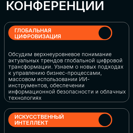
Обменяемся опытом, какие ИИ-решения
в маркетинге и продажах наиболее
востребованы, какие аналитические
платформы и сервисы управления
рекламными кампаниями показывают
наибольшую эффективность
ИНДУСТРИАЛЬНАЯ
РОБОТИЗАЦИЯ
Узнаем, в каких отраслях ИИ
«материализуется», какие роботы
решают сложные бизнес-задачи, а где
только обсуждают концепции
роботизации и потенциальные бюджеты
на тестирование образцов
КИБЕРБЕЗОПАСНОСТЬ
Выясним, как в наши дни уверенно
защищать свой бизнес от киберугроз
нового поколения и не превратить