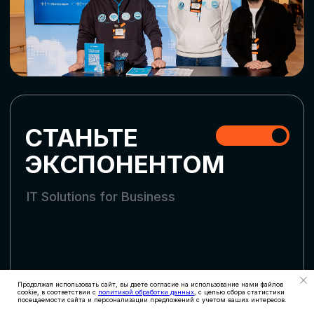
СКАЧАТЬ ПРОГРАММУ
СТАТЬ УЧАСТНИКОМ
АККРЕДИТАЦИЯ
СМИ
Продолжая использовать сайт, вы даете согласие на использование нами файлов
cookie, в соответствии с
политикой обработки данных
, с целью сбора статистики
посещаемости сайта и персонализации предложений с учетом ваших интересов.