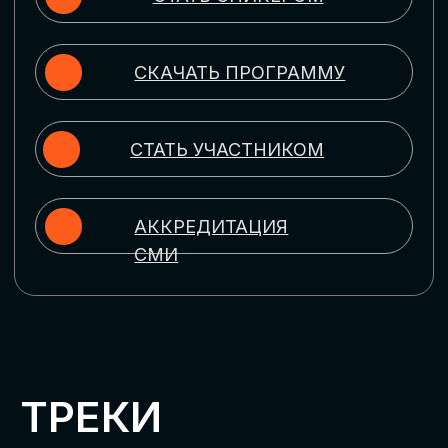
ЦИФРОВИЗАЦИЯ
УПРАВЛЕНИЯ ПЕРСОНАЛОМ
Рассмотрим управление человеческим
капиталом в цифровую эпоху:
комплексные решения для роста
производительности и кейсы
оптимизации процессов найма,
развития, оценки и удержания
сотрудников
ЦИФРОВИЗАЦИЯ
КЛИЕНТСКОГО СЕРВИСА
Разберем кейсы в сфере цифровизации
сопровождения клиентского пути,
включая применение CRM-систем, чат-
ботов, голосовых помощников и
различных аналитических инструментов
ЦИФРОВИЗАЦИЯ
МАРКЕТИНГА И ПРОДАЖ