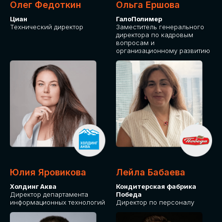
Олег Федоткин
Ольга Ершова
Циан
ГалоПолимер
Технический директор
Заместитель генерального
директора по кадровым
вопросам и
организационному развитию
Юлия Яровикова
Лейла Бабаева
Холдинг Аква
Кондитерская фабрика
Директор департамента
Победа
информационных технологий
Директор по персоналу