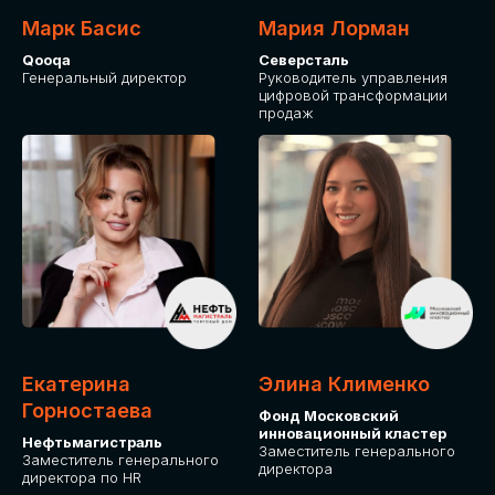
Марк Басис
Мария Лорман
Qooqa
Северсталь
Генеральный директор
Руководитель управления
цифровой трансформации
продаж
СТАНЬТЕ
ЭКСПОНЕНТОМ
IT Solutions for Business
Приглашаем стать партнером GLOBAL
Екатерина
Элина Клименко
TECH FORUM и презентовать ваши
Горностаева
Фонд Московский
решения целевой аудитории. Будем
инновационный кластер
рады сотрудничеству!
Нефтьмагистраль
Заместитель генерального
Заместитель генерального
директора
директора по HR