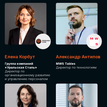
Елена Корбут
Александр Антипов
Группа компаний
MWS Tables
«Уральская Сталь»
Директор по технологиям
Директор по
организационному развитию
и управлению персоналом
СТАТЬ
СПИКЕРОМ
IT Solutions for Business