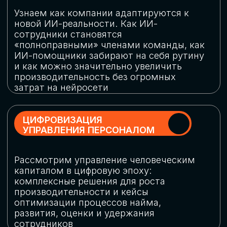
обеспечение кибербезопасности в
огромную статью затрат
ОБЛАЧНЫЕ ТЕХНОЛОГИИ
Подискутируем, какие облачные решения
существуют на рынке и почему
использование мультиоблачных моделей
не только снижает затраты, но и
становится ключевым элементом
«пересборки» бизнес-моделей
СКАЧАТЬ
ПРОГРАММУ
КОНФЕРЕНЦИИ
Оставьте заявку, мы направим вам