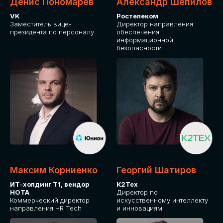
Денис Пономарев
Александр Шепилов
VK
Ростелеком
Заместитель вице-
Директор направления
президента по персоналу
обеспечения
информационной
безопасности
Максим Корниенко
Георгий Шатиров
ИТ-холдинг Т1, вендор
К2Тех
НОТА
Директор по
Коммерческий директор
искусственному интеллекту
направления HR Tech
и инновациям