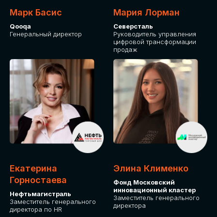
Марк Басис
Мария Лорман
Qooqa
Северсталь
Генеральный директор
Руководитель управления
цифровой трансформации
продаж
СТАНЬТЕ
ЭКСПОНЕНТОМ
IT Solutions for Business
Приглашаем стать партнером GLOBAL
Екатерина
Элина Клименко
TECH FORUM и презентовать ваши
Горностаева
Фонд Московский
решения целевой аудитории. Будем
инновационный кластер
рады сотрудничеству!
Нефтьмагистраль
Заместитель генерального
Заместитель генерального
директора
директора по HR