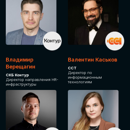
Владимир
Валентин Каськов
Верещагин
ССТ
Директор по
СКБ Контур
информационным
Директор направления HR-
технологиям
инфраструктуры