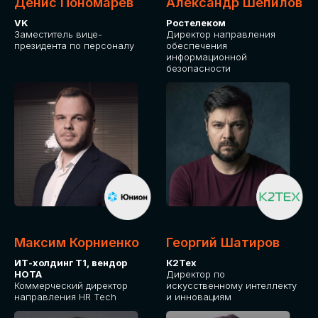
Денис Пономарев
Александр Шепилов
VK
Ростелеком
Заместитель вице-
Директор направления
президента по персоналу
обеспечения
информационной
безопасности
Максим Корниенко
Георгий Шатиров
ИТ-холдинг Т1, вендор
К2Тех
НОТА
Директор по
Коммерческий директор
искусственному интеллекту
направления HR Tech
и инновациям