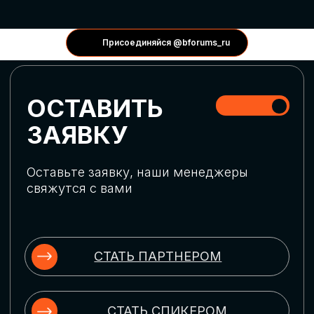
КОНФЕРЕНЦИИ
Присоединяйся @bforums_ru
ГЛОБАЛЬНАЯ
ЦИФРОВИЗАЦИЯ
Обсудим верхнеуровневое понимание
актуальных трендов глобальной цифровой
трансформации. Узнаем о новых подходах
к управлению бизнес-процессами,
массовом использовании ИИ-
инструментов, обеспечении
информационной безопасности и облачных
технологиях
ИСКУССТВЕННЫЙ
ИНТЕЛЛЕКТ
Узнаем как компании адаптируются к
новой ИИ-реальности. Как ИИ-
сотрудники становятся
«полноправными» членами команды, как
ИИ-помощники забирают на себя рутину
и как можно значительно увеличить
производительность без огромных
затрат на нейросети