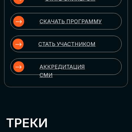
ЦИФРОВИЗАЦИЯ
УПРАВЛЕНИЯ ПЕРСОНАЛОМ
Рассмотрим управление человеческим
капиталом в цифровую эпоху:
комплексные решения для роста
производительности и кейсы
оптимизации процессов найма,
развития, оценки и удержания
сотрудников
ЦИФРОВИЗАЦИЯ
КЛИЕНТСКОГО СЕРВИСА
Разберем кейсы в сфере цифровизации
сопровождения клиентского пути,
включая применение CRM-систем, чат-
ботов, голосовых помощников и
различных аналитических инструментов
ЦИФРОВИЗАЦИЯ
МАРКЕТИНГА И ПРОДАЖ