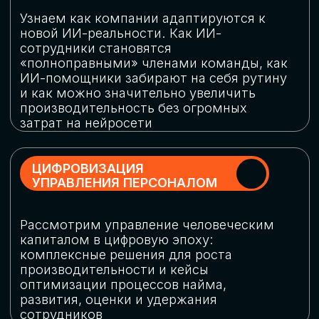
обеспечение кибербезопасности в
огромную статью затрат
ОБЛАЧНЫЕ ТЕХНОЛОГИИ
Подискутируем, какие облачные решения
существуют на рынке и почему
использование мультиоблачных моделей
не только снижает затраты, но и
становится ключевым элементом
«пересборки» бизнес-моделей
СКАЧАТЬ
ПРОГРАММУ
КОНФЕРЕНЦИИ
Оставьте заявку, мы направим вам