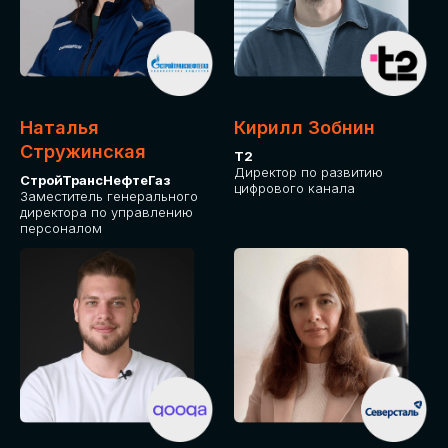
Приглашаем стать спикером GLOBAL
TECH FORUM и поделиться своим
опытом и экспертизой. Будем рады
сотрудничеству!
Наталья
Кирилл Зобнин
СТАТЬ СПИКЕРОМ
Стружинская
Т2
Директор по развитию
СтройТрансНефтеГаз
цифрового канала
Заместитель генерального
директора по управлению
персоналом
СРЕДИ ПАРТНЕРОВ
МЕРОПРИЯТИЯ