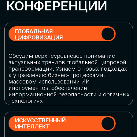
Обменяемся опытом, какие ИИ-решения
в маркетинге и продажах наиболее
востребованы, какие аналитические
платформы и сервисы управления
рекламными кампаниями показывают
наибольшую эффективность
ИНДУСТРИАЛЬНАЯ
РОБОТИЗАЦИЯ
Узнаем, в каких отраслях ИИ
«материализуется», какие роботы
решают сложные бизнес-задачи, а где
только обсуждают концепции
роботизации и потенциальные бюджеты
на тестирование образцов
КИБЕРБЕЗОПАСНОСТЬ
Выясним, как в наши дни уверенно
защищать свой бизнес от киберугроз
нового поколения и не превратить