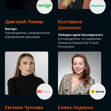
ДЛЯ ОПЛАТЫ БИЛЕТОВ
ОТ ФИЗИЧЕСКОГО ЛИЦА
Дмитрий Лемеш
Екатерина
Оплата через сервис Timepad
Данилова
Nexign
Руководитель направления
Лаборатория Касперского
управления данными
ПРИОБРЕСТИ БИЛЕТ
Руководитель по развитию
бизнеса Kaspersky Fraud
Prevention
Евгения Чухнова
Елена Надеина