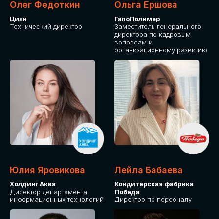
Олег Федоткин
Ольга Ершова
Циан
ГалоПолимер
Технический директор
Заместитель генерального
директора по кадровым
вопросам и
организационному развитию
Юлия Яровикова
Лейла Бабаева
Холдинг Аква
Кондитерская фабрика
Директор департамента
Победа
информационных технологий
Директор по персоналу