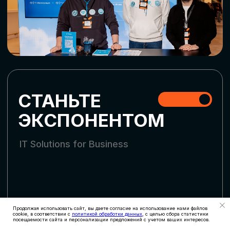
СКАЧАТЬ ПРОГРАММУ
СТАТЬ УЧАСТНИКОМ
АККРЕДИТАЦИЯ
СМИ
Продолжая использовать сайт, вы даете согласие на использование нами файлов
cookie, в соответствии с
политикой обработки данных
, с целью сбора статистики
посещаемости сайта и персонализации предложений с учетом ваших интересов.