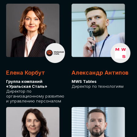
Елена Корбут
Александр Антипов
Группа компаний
MWS Tables
«Уральская Сталь»
Директор по технологиям
Директор по
организационному развитию
и управлению персоналом
СТАТЬ
СПИКЕРОМ
IT Solutions for Business