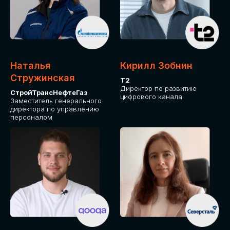
Приглашаем стать спикером GLOBAL
TECH FORUM и поделиться своим
опытом и экспертизой. Будем рады
сотрудничеству!
Наталья
Кирилл Зобнин
СТАТЬ СПИКЕРОМ
Стружинская
Т2
Директор по развитию
СтройТрансНефтеГаз
цифрового канала
Заместитель генерального
директора по управлению
персоналом
СРЕДИ ПАРТНЕРОВ
МЕРОПРИЯТИЯ