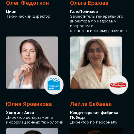
Олег Федоткин
Ольга Ершова
Циан
ГалоПолимер
Технический директор
Заместитель генерального
директора по кадровым
вопросам и
организационному развитию
Юлия Яровикова
Лейла Бабаева
Холдинг Аква
Кондитерская фабрика
Директор департамента
Победа
информационных технологий
Директор по персоналу