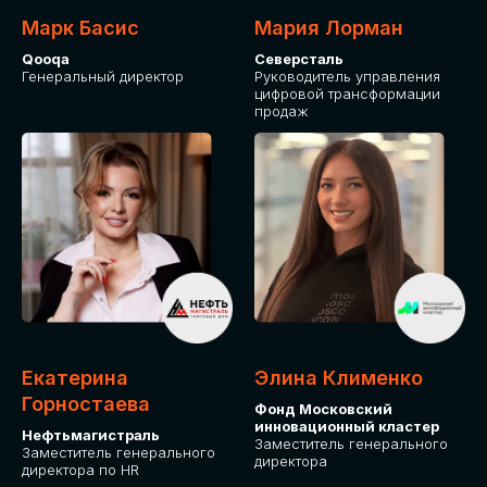
Марк Басис
Мария Лорман
Qooqa
Северсталь
Генеральный директор
Руководитель управления
цифровой трансформации
продаж
СТАНЬТЕ
ЭКСПОНЕНТОМ
IT Solutions for Business
Приглашаем стать партнером GLOBAL
Екатерина
Элина Клименко
TECH FORUM и презентовать ваши
Горностаева
Фонд Московский
решения целевой аудитории. Будем
инновационный кластер
рады сотрудничеству!
Нефтьмагистраль
Заместитель генерального
Заместитель генерального
директора
директора по HR