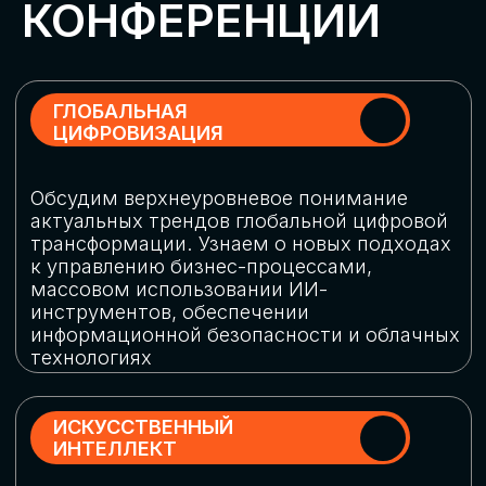
Обменяемся опытом, какие ИИ-решения
в маркетинге и продажах наиболее
востребованы, какие аналитические
платформы и сервисы управления
рекламными кампаниями показывают
наибольшую эффективность
ИНДУСТРИАЛЬНАЯ
РОБОТИЗАЦИЯ
Узнаем, в каких отраслях ИИ
«материализуется», какие роботы
решают сложные бизнес-задачи, а где
только обсуждают концепции
роботизации и потенциальные бюджеты
на тестирование образцов
КИБЕРБЕЗОПАСНОСТЬ
Выясним, как в наши дни уверенно
защищать свой бизнес от киберугроз
нового поколения и не превратить