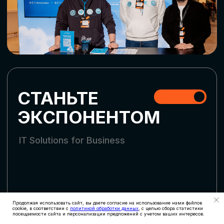
СКАЧАТЬ ПРОГРАММУ
СТАТЬ УЧАСТНИКОМ
АККРЕДИТАЦИЯ
СМИ
Продолжая использовать сайт, вы даете согласие на использование нами файлов
cookie, в соответствии с
политикой обработки данных
, с целью сбора статистики
посещаемости сайта и персонализации предложений с учетом ваших интересов.