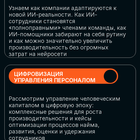
обеспечение кибербезопасности в
огромную статью затрат
ОБЛАЧНЫЕ ТЕХНОЛОГИИ
Подискутируем, какие облачные решения
существуют на рынке и почему
использование мультиоблачных моделей
не только снижает затраты, но и
становится ключевым элементом
«пересборки» бизнес-моделей
СКАЧАТЬ
ПРОГРАММУ
КОНФЕРЕНЦИИ
Оставьте заявку, мы направим вам