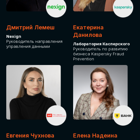
ДЛЯ ОПЛАТЫ БИЛЕТОВ
ОТ ФИЗИЧЕСКОГО ЛИЦА
Дмитрий Лемеш
Екатерина
Оплата через сервис Timepad
Данилова
Nexign
Руководитель направления
Лаборатория Касперского
управления данными
ПРИОБРЕСТИ БИЛЕТ
Руководитель по развитию
бизнеса Kaspersky Fraud
Prevention
Евгения Чухнова
Елена Надеина