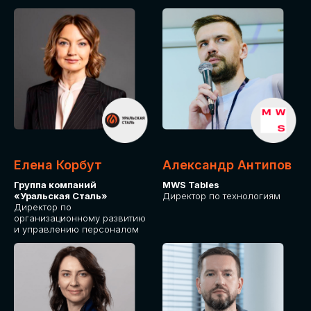
Елена Корбут
Александр Антипов
Группа компаний
MWS Tables
«Уральская Сталь»
Директор по технологиям
Директор по
организационному развитию
и управлению персоналом
СТАТЬ
СПИКЕРОМ
IT Solutions for Business