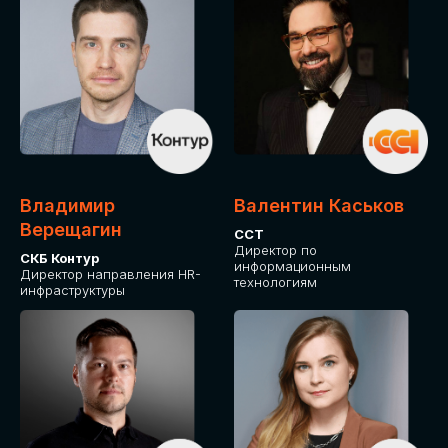
Владимир
Валентин Каськов
Верещагин
ССТ
Директор по
СКБ Контур
информационным
Директор направления HR-
технологиям
инфраструктуры