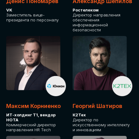
Денис Пономарев
Александр Шепилов
VK
Ростелеком
Заместитель вице-
Директор направления
президента по персоналу
обеспечения
информационной
безопасности
Максим Корниенко
Георгий Шатиров
ИТ-холдинг Т1, вендор
К2Тех
НОТА
Директор по
Коммерческий директор
искусственному интеллекту
направления HR Tech
и инновациям