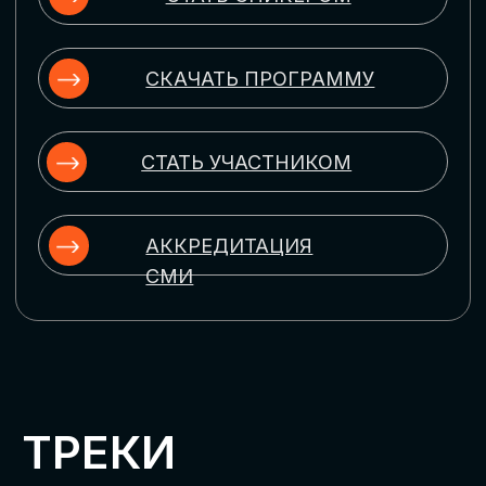
ЦИФРОВИЗАЦИЯ
УПРАВЛЕНИЯ ПЕРСОНАЛОМ
Рассмотрим управление человеческим
капиталом в цифровую эпоху:
комплексные решения для роста
производительности и кейсы
оптимизации процессов найма,
развития, оценки и удержания
сотрудников
ЦИФРОВИЗАЦИЯ
КЛИЕНТСКОГО СЕРВИСА
Разберем кейсы в сфере цифровизации
сопровождения клиентского пути,
включая применение CRM-систем, чат-
ботов, голосовых помощников и
различных аналитических инструментов
ЦИФРОВИЗАЦИЯ
МАРКЕТИНГА И ПРОДАЖ