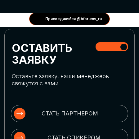
КОНФЕРЕНЦИИ
Присоединяйся @bforums_ru
ГЛОБАЛЬНАЯ
ЦИФРОВИЗАЦИЯ
Обсудим верхнеуровневое понимание
актуальных трендов глобальной цифровой
трансформации. Узнаем о новых подходах
к управлению бизнес-процессами,
массовом использовании ИИ-
инструментов, обеспечении
информационной безопасности и облачных
технологиях
ИСКУССТВЕННЫЙ
ИНТЕЛЛЕКТ
Узнаем как компании адаптируются к
новой ИИ-реальности. Как ИИ-
сотрудники становятся
«полноправными» членами команды, как
ИИ-помощники забирают на себя рутину
и как можно значительно увеличить
производительность без огромных
затрат на нейросети