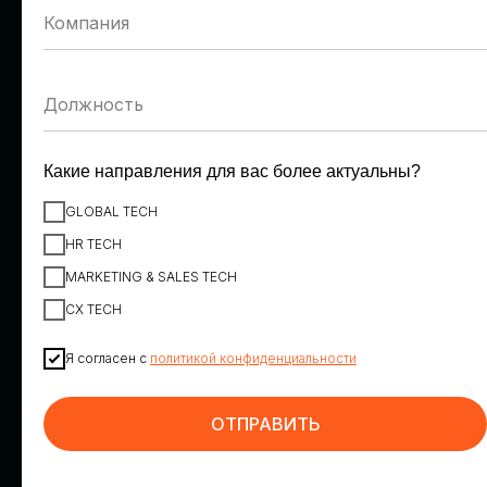
Денис Пономарев
Александр Шепилов
VK
Ростелеком
Заместитель вице-
Директор направления
президента по персоналу
обеспечения
информационной
безопасности
Какие направления для вас более актуальны?
GLOBAL TECH
HR TECH
MARKETING & SALES TECH
CX TECH
Я согласен с
политикой конфиденциальности
Максим Корниенко
Георгий Шатиров
ИТ-холдинг Т1, вендор
К2Тех
НОТА
Директор по
ОТПРАВИТЬ
Коммерческий директор
искусственному интеллекту
направления HR Tech
и инновациям