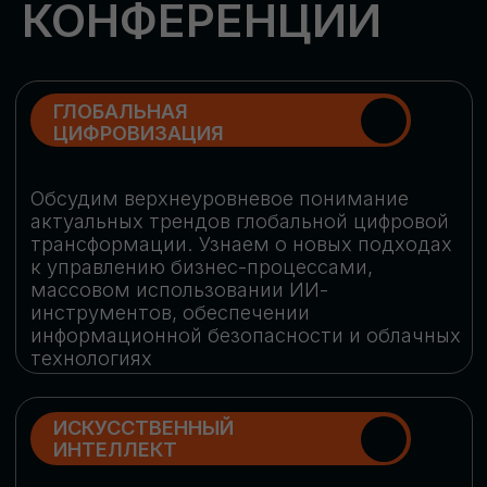
Обменяемся опытом, какие ИИ-решения
в маркетинге и продажах наиболее
востребованы, какие аналитические
платформы и сервисы управления
рекламными кампаниями показывают
наибольшую эффективность
ИНДУСТРИАЛЬНАЯ
РОБОТИЗАЦИЯ
Узнаем, в каких отраслях ИИ
«материализуется», какие роботы
решают сложные бизнес-задачи, а где
только обсуждают концепции
роботизации и потенциальные бюджеты
на тестирование образцов
КИБЕРБЕЗОПАСНОСТЬ
Выясним, как в наши дни уверенно
защищать свой бизнес от киберугроз
нового поколения и не превратить