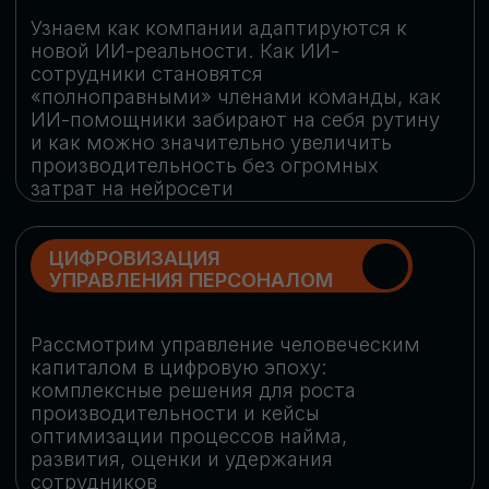
обеспечение кибербезопасности в
огромную статью затрат
ОБЛАЧНЫЕ ТЕХНОЛОГИИ
Подискутируем, какие облачные решения
существуют на рынке и почему
использование мультиоблачных моделей
не только снижает затраты, но и
становится ключевым элементом
«пересборки» бизнес-моделей
СКАЧАТЬ
ПРОГРАММУ
КОНФЕРЕНЦИИ
Оставьте заявку, мы направим вам