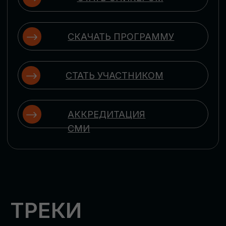
ЦИФРОВИЗАЦИЯ
УПРАВЛЕНИЯ ПЕРСОНАЛОМ
Рассмотрим управление человеческим
капиталом в цифровую эпоху:
комплексные решения для роста
производительности и кейсы
оптимизации процессов найма,
развития, оценки и удержания
сотрудников
ЦИФРОВИЗАЦИЯ
КЛИЕНТСКОГО СЕРВИСА
Разберем кейсы в сфере цифровизации
сопровождения клиентского пути,
включая применение CRM-систем, чат-
ботов, голосовых помощников и
различных аналитических инструментов
ЦИФРОВИЗАЦИЯ
МАРКЕТИНГА И ПРОДАЖ