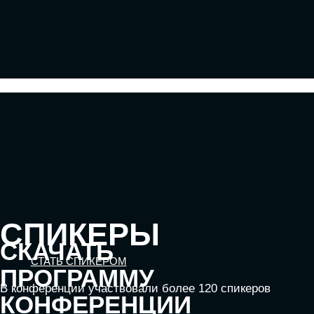
ИИ-реальности. Как ИИ-сотрудники
становятся «полноправными» членами
команды, как ИИ-помощники забирают на
себя рутину и как можно значительно
увеличить производительность без огромных
затрат на нейросети
СТОИМОСТЬ
УЧАСТИЯ
Для оплаты от юридического лица
ОБЛАЧНЫЕ ТЕХНОЛОГИИ
Подискутируем, какие облачные решения
существуют на рынке и почему
использование мультиоблачных моделей не
только снижает затраты, но и становится
ключевым элементом «пересборки» бизнес-