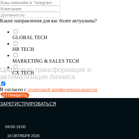
ОБЛАЧНЫЕ ТЕХНОЛОГИИ
ИНФОРМАЦИОННАЯ БЕЗОПАСНОСТЬ
Какие направления для вас более актуальны?
АВТОМАТИЗАЦИЯ БИЗНЕС-ПРОЦЕССОВ
FORUM
АНАЛИТИКА ДАННЫХ
GLOBAL TECH
НЕЙРОСЕТИ ДЛЯ БИЗНЕСА
HR TECH
HR-ПЛАТФОРМЫ
AI-АГЕНТЫ
MARKETING & SALES TECH
Цифровая трансформация и
CRM
CX TECH
автоматизация бизнеса
LMS
КЭДО
Я согласен с
политикой конфиденциальности
ОТПРАВИТЬ
ЦИФРОВИЗАЦИЯ
ЗАРЕГИСТРИРОВАТЬСЯ
АВТОМАТИЗАЦИЯ КЛИЕНТСКОГО СЕРВИСА
АВТОМАТИЗАЦИЯ HR
АВТОМАТИЗАЦИЯ МАРКЕТИНГА И ПРОДАЖ
09:00-19:00
AI-АССИСТЕНТЫ
16 ОКТЯБРЯ 2026