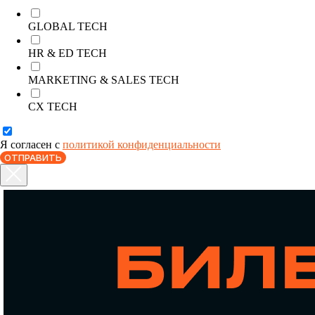
СТАТЬ ПАРТНЕРОМ
GLOBAL TECH
HR & ED TECH
АККРЕДИТАЦИЯ СМИ
MARKETING & SALES TECH
CX TECH
СКАЧАТЬ ПРОГРАММУ
Я согласен с
политикой конфиденциальности
ОТПРАВИТЬ
ИНФОРМАЦИОННЫЕ
ПАРТНЕРЫ
СТАТЬ СПИКЕРОМ
Оставьте заявку, наши менеджеры
свяжутся с вами
СТАТЬ УЧАСТНИКОМ