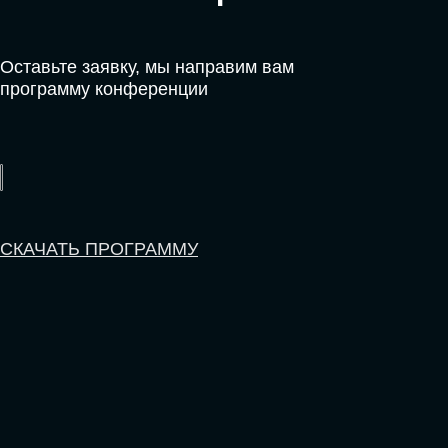
моделей
ЦИФРОВИЗАЦИЯ
МАРКЕТИНГА И ПРОДАЖ
Обменяемся опытом, какие ИИ-решения в
маркетинге и продажах наиболее
востребованы, какие аналитические
платформы и сервисы управления
рекламными кампаниями показывают
наибольшую эффективность