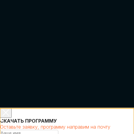
КИБЕРБЕЗОПАСНОСТЬ
Выясним, как в наши дни уверенно
защищать свой бизнес от киберугроз нового
поколения и не превратить обеспечение
кибербезопасности в огромную статью
затрат
СКАЧАТЬ ПРОГРАММУ
Оставьте заявку, программу направим на почту
ГЛОБАЛЬНАЯ