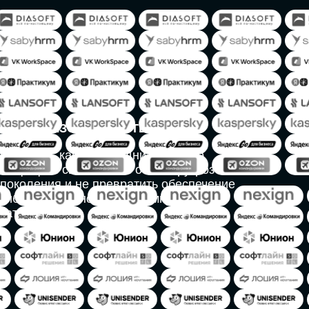
ИНДУСТРИАЛЬНАЯ
РОБОТИЗАЦИЯ
Узнаем, в каких отраслях ИИ
«материализуется», какие роботы решают
сложные бизнес-задачи, а где только
обсуждают концепции роботизации и
потенциальные бюджеты на тестирование
образцов