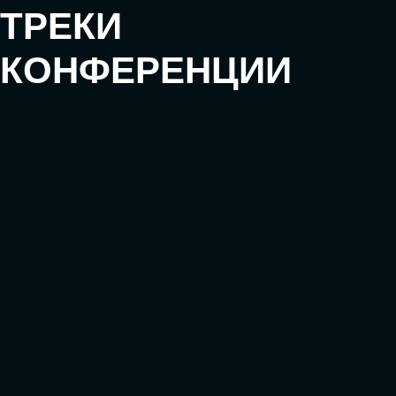
АККРЕДИТАЦИЯ СМИ
СКАЧАТЬ ПРОГРАММУ
СТАТЬ СПИКЕРОМ
Оставьте заявку, наши менеджеры
свяжутся с вами
СТАТЬ УЧАСТНИКОМ