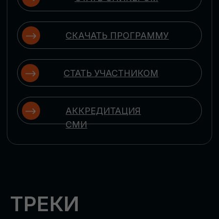
ЦИФРОВИЗАЦИЯ
УПРАВЛЕНИЯ ПЕРСОНАЛОМ
Рассмотрим управление человеческим
капиталом в цифровую эпоху:
комплексные решения для роста
производительности и кейсы
оптимизации процессов найма,
развития, оценки и удержания
сотрудников
ЦИФРОВИЗАЦИЯ
КЛИЕНТСКОГО СЕРВИСА
Разберем кейсы в сфере цифровизации
сопровождения клиентского пути,
включая применение CRM-систем, чат-
ботов, голосовых помощников и
различных аналитических инструментов
ЦИФРОВИЗАЦИЯ
МАРКЕТИНГА И ПРОДАЖ