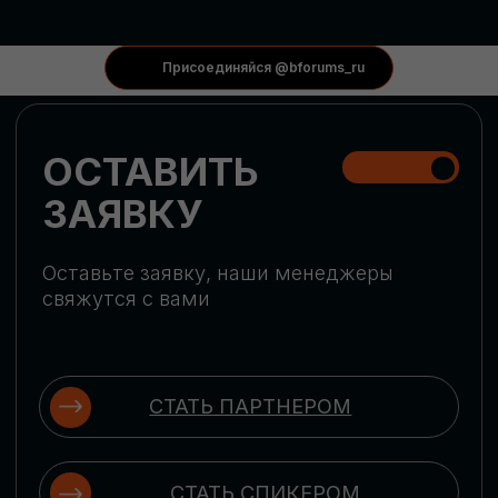
КОНФЕРЕНЦИИ
Присоединяйся @bforums_ru
ГЛОБАЛЬНАЯ
ЦИФРОВИЗАЦИЯ
Обсудим верхнеуровневое понимание
актуальных трендов глобальной цифровой
трансформации. Узнаем о новых подходах
к управлению бизнес-процессами,
массовом использовании ИИ-
инструментов, обеспечении
информационной безопасности и облачных
технологиях
ИСКУССТВЕННЫЙ
ИНТЕЛЛЕКТ
Узнаем как компании адаптируются к
новой ИИ-реальности. Как ИИ-
сотрудники становятся
«полноправными» членами команды, как
ИИ-помощники забирают на себя рутину
и как можно значительно увеличить
производительность без огромных
затрат на нейросети