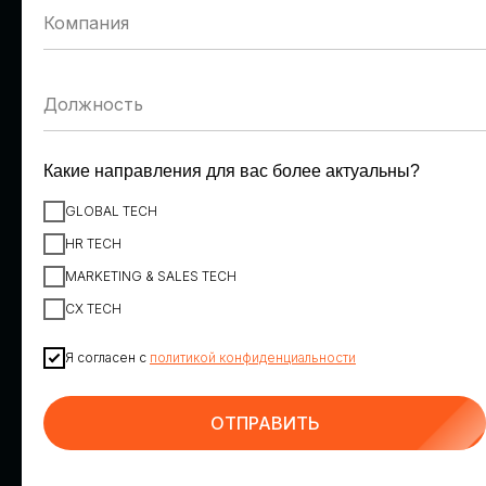
Денис Пономарев
Александр Шепилов
VK
Ростелеком
Заместитель вице-
Директор направления
президента по персоналу
обеспечения
информационной
безопасности
Какие направления для вас более актуальны?
GLOBAL TECH
HR TECH
MARKETING & SALES TECH
CX TECH
Я согласен с
политикой конфиденциальности
Максим Корниенко
Георгий Шатиров
ИТ-холдинг Т1, вендор
К2Тех
НОТА
Директор по
ОТПРАВИТЬ
Коммерческий директор
искусственному интеллекту
направления HR Tech
и инновациям