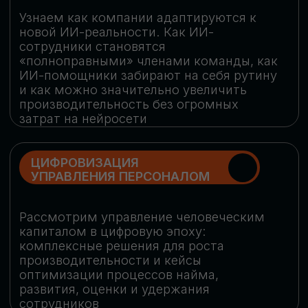
обеспечение кибербезопасности в
огромную статью затрат
ОБЛАЧНЫЕ ТЕХНОЛОГИИ
Подискутируем, какие облачные решения
существуют на рынке и почему
использование мультиоблачных моделей
не только снижает затраты, но и
становится ключевым элементом
«пересборки» бизнес-моделей
СКАЧАТЬ
ПРОГРАММУ
КОНФЕРЕНЦИИ
Оставьте заявку, мы направим вам