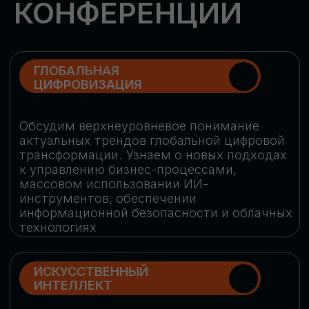
Обменяемся опытом, какие ИИ-решения
в маркетинге и продажах наиболее
востребованы, какие аналитические
платформы и сервисы управления
рекламными кампаниями показывают
наибольшую эффективность
ИНДУСТРИАЛЬНАЯ
РОБОТИЗАЦИЯ
Узнаем, в каких отраслях ИИ
«материализуется», какие роботы
решают сложные бизнес-задачи, а где
только обсуждают концепции
роботизации и потенциальные бюджеты
на тестирование образцов
КИБЕРБЕЗОПАСНОСТЬ
Выясним, как в наши дни уверенно
защищать свой бизнес от киберугроз
нового поколения и не превратить