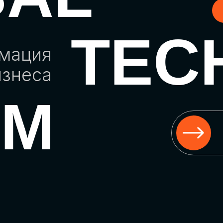
TEC
рмация
изнеса
UM