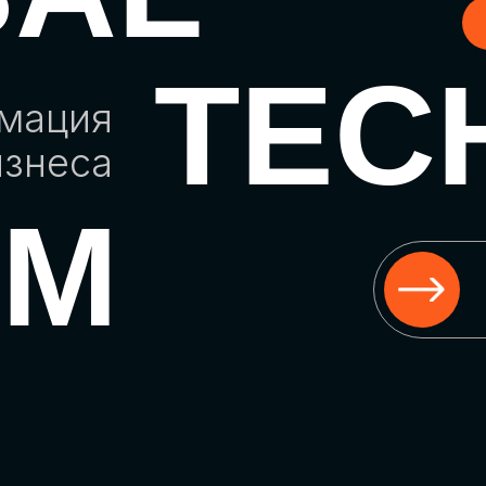
TEC
рмация
изнеса
UM