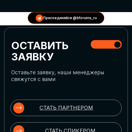
КОНФЕРЕНЦИИ
Присоединяйся @bforums_ru
ГЛОБАЛЬНАЯ
ЦИФРОВИЗАЦИЯ
Обсудим верхнеуровневое понимание
актуальных трендов глобальной цифровой
трансформации. Узнаем о новых подходах
к управлению бизнес-процессами,
массовом использовании ИИ-
инструментов, обеспечении
информационной безопасности и облачных
технологиях
ИСКУССТВЕННЫЙ
ИНТЕЛЛЕКТ
Узнаем как компании адаптируются к
новой ИИ-реальности. Как ИИ-
сотрудники становятся
«полноправными» членами команды, как
ИИ-помощники забирают на себя рутину
и как можно значительно увеличить
производительность без огромных
затрат на нейросети