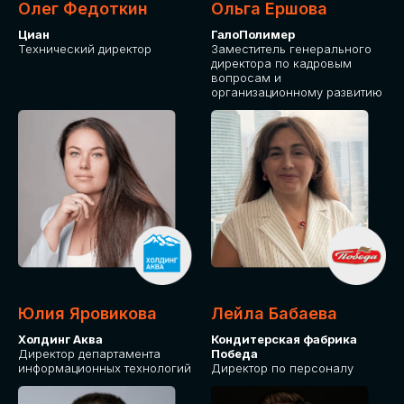
Олег Федоткин
Ольга Ершова
Циан
ГалоПолимер
Технический директор
Заместитель генерального
директора по кадровым
вопросам и
организационному развитию
Юлия Яровикова
Лейла Бабаева
Холдинг Аква
Кондитерская фабрика
Директор департамента
Победа
информационных технологий
Директор по персоналу