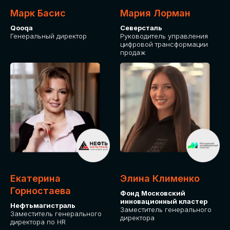
Марк Басис
Мария Лорман
Qooqa
Северсталь
Генеральный директор
Руководитель управления
цифровой трансформации
продаж
СТАНЬТЕ
ЭКСПОНЕНТОМ
IT Solutions for Business
Приглашаем стать партнером GLOBAL
Екатерина
Элина Клименко
TECH FORUM и презентовать ваши
Горностаева
Фонд Московский
решения целевой аудитории. Будем
инновационный кластер
рады сотрудничеству!
Нефтьмагистраль
Заместитель генерального
Заместитель генерального
директора
директора по HR