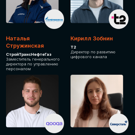
Приглашаем стать спикером GLOBAL
TECH FORUM и поделиться своим
опытом и экспертизой. Будем рады
сотрудничеству!
Наталья
Кирилл Зобнин
СТАТЬ СПИКЕРОМ
Стружинская
Т2
Директор по развитию
СтройТрансНефтеГаз
цифрового канала
Заместитель генерального
директора по управлению
персоналом
СРЕДИ ПАРТНЕРОВ
МЕРОПРИЯТИЯ