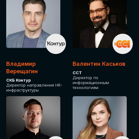
Владимир
Валентин Каськов
Верещагин
ССТ
Директор по
СКБ Контур
информационным
Директор направления HR-
технологиям
инфраструктуры