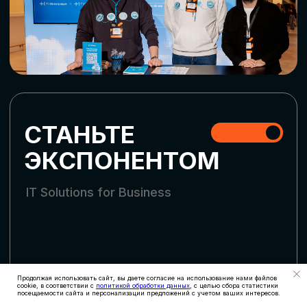
СКАЧАТЬ ПРОГРАММУ
СТАТЬ УЧАСТНИКОМ
АККРЕДИТАЦИЯ
СМИ
Продолжая использовать сайт, вы даете согласие на использование нами файлов
cookie, в соответствии с
политикой обработки данных
, с целью сбора статистики
посещаемости сайта и персонализации предложений с учетом ваших интересов.