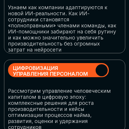
обеспечение кибербезопасности в
огромную статью затрат
ОБЛАЧНЫЕ ТЕХНОЛОГИИ
Подискутируем, какие облачные решения
существуют на рынке и почему
использование мультиоблачных моделей
не только снижает затраты, но и
становится ключевым элементом
«пересборки» бизнес-моделей
СКАЧАТЬ
ПРОГРАММУ
КОНФЕРЕНЦИИ
Оставьте заявку, мы направим вам