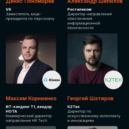
Денис Пономарев
Александр Шепилов
VK
Ростелеком
Заместитель вице-
Директор направления
президента по персоналу
обеспечения
информационной
безопасности
Максим Корниенко
Георгий Шатиров
ИТ-холдинг Т1, вендор
К2Тех
НОТА
Директор по
Коммерческий директор
искусственному интеллекту
направления HR Tech
и инновациям