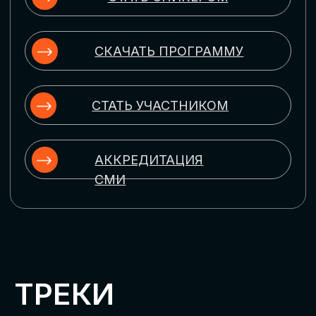
ЦИФРОВИЗАЦИЯ
УПРАВЛЕНИЯ ПЕРСОНАЛОМ
Рассмотрим управление человеческим
капиталом в цифровую эпоху:
комплексные решения для роста
производительности и кейсы
оптимизации процессов найма,
развития, оценки и удержания
сотрудников
ЦИФРОВИЗАЦИЯ
КЛИЕНТСКОГО СЕРВИСА
Разберем кейсы в сфере цифровизации
сопровождения клиентского пути,
включая применение CRM-систем, чат-
ботов, голосовых помощников и
различных аналитических инструментов
ЦИФРОВИЗАЦИЯ
МАРКЕТИНГА И ПРОДАЖ