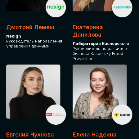
ДЛЯ ОПЛАТЫ БИЛЕТОВ
ОТ ФИЗИЧЕСКОГО ЛИЦА
Дмитрий Лемеш
Екатерина
Оплата через сервис Timepad
Данилова
Nexign
Руководитель направления
Лаборатория Касперского
управления данными
ПРИОБРЕСТИ БИЛЕТ
Руководитель по развитию
бизнеса Kaspersky Fraud
Prevention
Евгения Чухнова
Елена Надеина