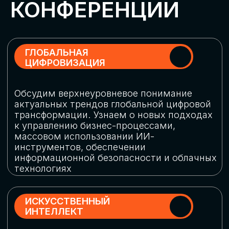
Обменяемся опытом, какие ИИ-решения
в маркетинге и продажах наиболее
востребованы, какие аналитические
платформы и сервисы управления
рекламными кампаниями показывают
наибольшую эффективность
ИНДУСТРИАЛЬНАЯ
РОБОТИЗАЦИЯ
Узнаем, в каких отраслях ИИ
«материализуется», какие роботы
решают сложные бизнес-задачи, а где
только обсуждают концепции
роботизации и потенциальные бюджеты
на тестирование образцов
КИБЕРБЕЗОПАСНОСТЬ
Выясним, как в наши дни уверенно
защищать свой бизнес от киберугроз
нового поколения и не превратить