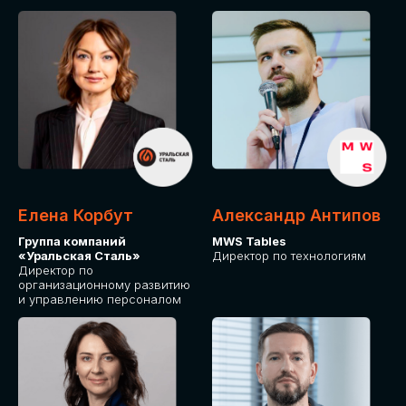
Елена Корбут
Александр Антипов
Группа компаний
MWS Tables
«Уральская Сталь»
Директор по технологиям
Директор по
организационному развитию
и управлению персоналом
СТАТЬ
СПИКЕРОМ
IT Solutions for Business