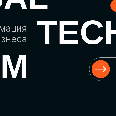
TEC
рмация
изнеса
UM