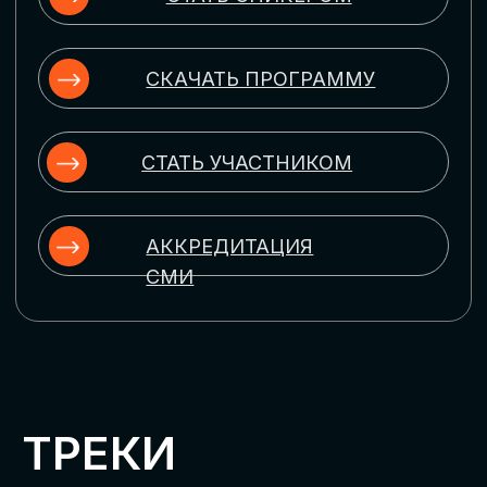
ЦИФРОВИЗАЦИЯ
УПРАВЛЕНИЯ ПЕРСОНАЛОМ
Рассмотрим управление человеческим
капиталом в цифровую эпоху:
комплексные решения для роста
производительности и кейсы
оптимизации процессов найма,
развития, оценки и удержания
сотрудников
ЦИФРОВИЗАЦИЯ
КЛИЕНТСКОГО СЕРВИСА
Разберем кейсы в сфере цифровизации
сопровождения клиентского пути,
включая применение CRM-систем, чат-
ботов, голосовых помощников и
различных аналитических инструментов
ЦИФРОВИЗАЦИЯ
МАРКЕТИНГА И ПРОДАЖ