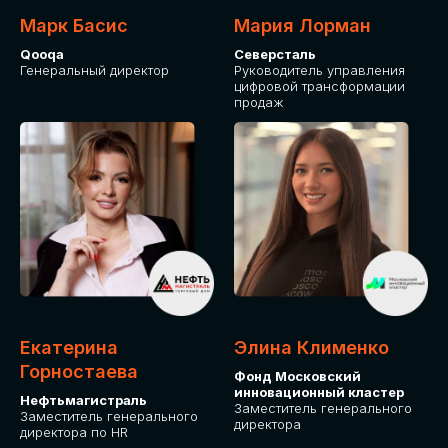
Марк Басис
Мария Лорман
Qooqa
Северсталь
Генеральный директор
Руководитель управления
цифровой трансформации
продаж
СТАНЬТЕ
ЭКСПОНЕНТОМ
IT Solutions for Business
Приглашаем стать партнером GLOBAL
Екатерина
Элина Клименко
TECH FORUM и презентовать ваши
Горностаева
Фонд Московский
решения целевой аудитории. Будем
инновационный кластер
рады сотрудничеству!
Нефтьмагистраль
Заместитель генерального
Заместитель генерального
директора
директора по HR