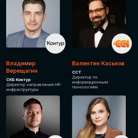
Владимир
Валентин Каськов
Верещагин
ССТ
Директор по
СКБ Контур
информационным
Директор направления HR-
технологиям
инфраструктуры