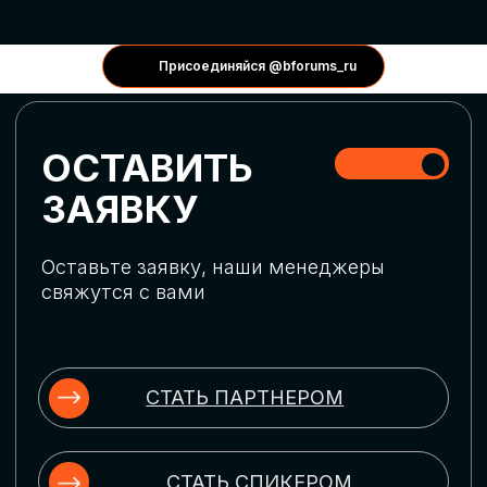
КОНФЕРЕНЦИИ
Присоединяйся @bforums_ru
ГЛОБАЛЬНАЯ
ЦИФРОВИЗАЦИЯ
Обсудим верхнеуровневое понимание
актуальных трендов глобальной цифровой
трансформации. Узнаем о новых подходах
к управлению бизнес-процессами,
массовом использовании ИИ-
инструментов, обеспечении
информационной безопасности и облачных
технологиях
ИСКУССТВЕННЫЙ
ИНТЕЛЛЕКТ
Узнаем как компании адаптируются к
новой ИИ-реальности. Как ИИ-
сотрудники становятся
«полноправными» членами команды, как
ИИ-помощники забирают на себя рутину
и как можно значительно увеличить
производительность без огромных
затрат на нейросети