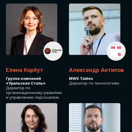
Елена Корбут
Александр Антипов
Группа компаний
MWS Tables
«Уральская Сталь»
Директор по технологиям
Директор по
организационному развитию
и управлению персоналом
СТАТЬ
СПИКЕРОМ
IT Solutions for Business