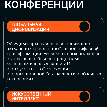
Обменяемся опытом, какие ИИ-решения
в маркетинге и продажах наиболее
востребованы, какие аналитические
платформы и сервисы управления
рекламными кампаниями показывают
наибольшую эффективность
ИНДУСТРИАЛЬНАЯ
РОБОТИЗАЦИЯ
Узнаем, в каких отраслях ИИ
«материализуется», какие роботы
решают сложные бизнес-задачи, а где
только обсуждают концепции
роботизации и потенциальные бюджеты
на тестирование образцов
КИБЕРБЕЗОПАСНОСТЬ
Выясним, как в наши дни уверенно
защищать свой бизнес от киберугроз
нового поколения и не превратить