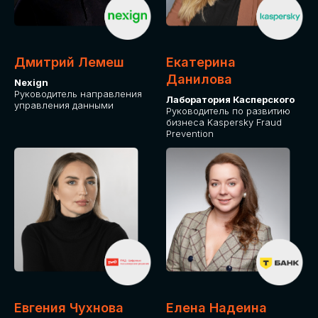
ДЛЯ ОПЛАТЫ БИЛЕТОВ
ОТ ФИЗИЧЕСКОГО ЛИЦА
Дмитрий Лемеш
Екатерина
Оплата через сервис Timepad
Данилова
Nexign
Руководитель направления
Лаборатория Касперского
управления данными
ПРИОБРЕСТИ БИЛЕТ
Руководитель по развитию
бизнеса Kaspersky Fraud
Prevention
Евгения Чухнова
Елена Надеина