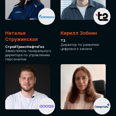
Приглашаем стать спикером GLOBAL
TECH FORUM и поделиться своим
опытом и экспертизой. Будем рады
сотрудничеству!
Наталья
Кирилл Зобнин
СТАТЬ СПИКЕРОМ
Стружинская
Т2
Директор по развитию
СтройТрансНефтеГаз
цифрового канала
Заместитель генерального
директора по управлению
персоналом
СРЕДИ ПАРТНЕРОВ
МЕРОПРИЯТИЯ