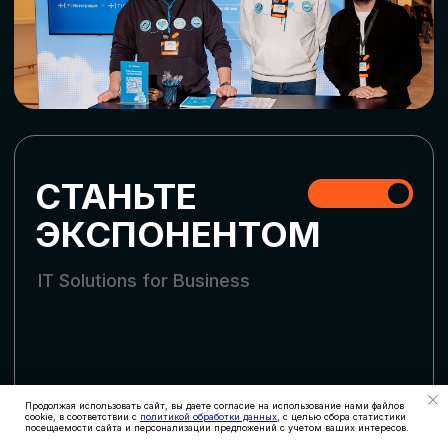
СКАЧАТЬ ПРОГРАММУ
СТАТЬ УЧАСТНИКОМ
АККРЕДИТАЦИЯ
СМИ
Продолжая использовать сайт, вы даете согласие на использование нами файлов
cookie, в соответствии с
политикой обработки данных
, с целью сбора статистики
посещаемости сайта и персонализации предложений с учетом ваших интересов.