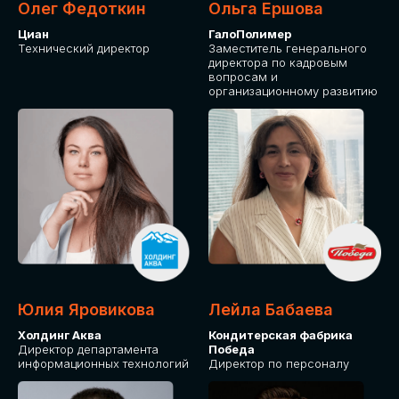
Олег Федоткин
Ольга Ершова
Циан
ГалоПолимер
Технический директор
Заместитель генерального
директора по кадровым
вопросам и
организационному развитию
Юлия Яровикова
Лейла Бабаева
Холдинг Аква
Кондитерская фабрика
Директор департамента
Победа
информационных технологий
Директор по персоналу