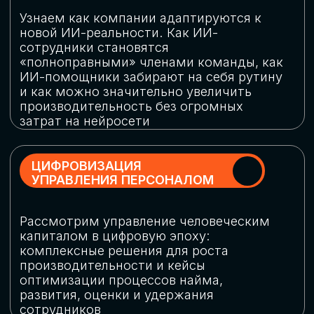
обеспечение кибербезопасности в
огромную статью затрат
ОБЛАЧНЫЕ ТЕХНОЛОГИИ
Подискутируем, какие облачные решения
существуют на рынке и почему
использование мультиоблачных моделей
не только снижает затраты, но и
становится ключевым элементом
«пересборки» бизнес-моделей
СКАЧАТЬ
ПРОГРАММУ
КОНФЕРЕНЦИИ
Оставьте заявку, мы направим вам