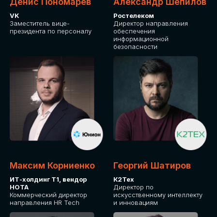
Денис Пономарев
Александр Шепилов
VK
Ростелеком
Заместитель вице-
Директор направления
президента по персоналу
обеспечения
информационной
безопасности
Максим Корниенко
Георгий Шатиров
ИТ-холдинг Т1, вендор
К2Тех
НОТА
Директор по
Коммерческий директор
искусственному интеллекту
направления HR Tech
и инновациям