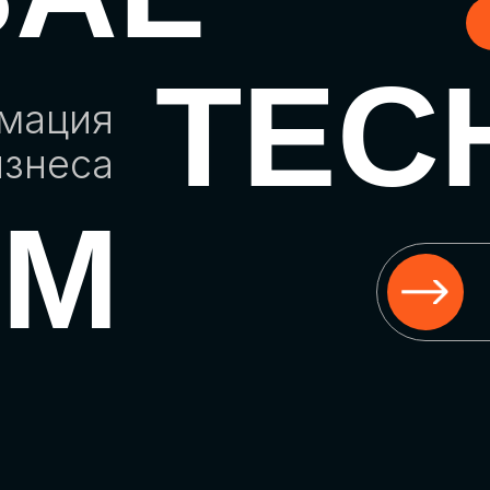
TEC
рмация
изнеса
UM