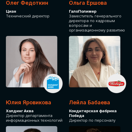
Олег Федоткин
Ольга Ершова
Циан
ГалоПолимер
Технический директор
Заместитель генерального
директора по кадровым
вопросам и
организационному развитию
Юлия Яровикова
Лейла Бабаева
Холдинг Аква
Кондитерская фабрика
Директор департамента
Победа
информационных технологий
Директор по персоналу