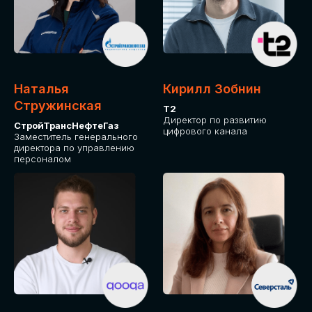
Приглашаем стать спикером GLOBAL
TECH FORUM и поделиться своим
опытом и экспертизой. Будем рады
сотрудничеству!
Наталья
Кирилл Зобнин
СТАТЬ СПИКЕРОМ
Стружинская
Т2
Директор по развитию
СтройТрансНефтеГаз
цифрового канала
Заместитель генерального
директора по управлению
персоналом
СРЕДИ ПАРТНЕРОВ
МЕРОПРИЯТИЯ