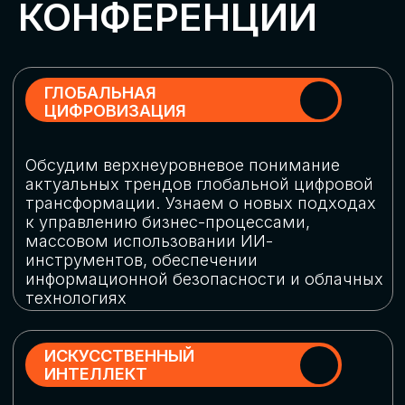
Обменяемся опытом, какие ИИ-решения
в маркетинге и продажах наиболее
востребованы, какие аналитические
платформы и сервисы управления
рекламными кампаниями показывают
наибольшую эффективность
ИНДУСТРИАЛЬНАЯ
РОБОТИЗАЦИЯ
Узнаем, в каких отраслях ИИ
«материализуется», какие роботы
решают сложные бизнес-задачи, а где
только обсуждают концепции
роботизации и потенциальные бюджеты
на тестирование образцов
КИБЕРБЕЗОПАСНОСТЬ
Выясним, как в наши дни уверенно
защищать свой бизнес от киберугроз
нового поколения и не превратить