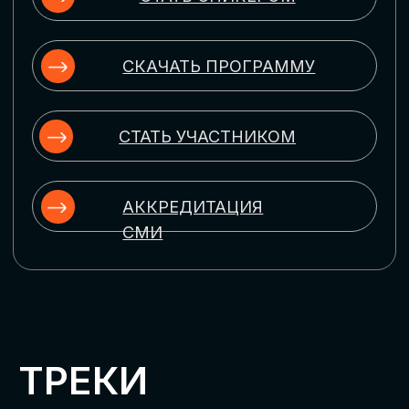
ЦИФРОВИЗАЦИЯ
УПРАВЛЕНИЯ ПЕРСОНАЛОМ
Рассмотрим управление человеческим
капиталом в цифровую эпоху:
комплексные решения для роста
производительности и кейсы
оптимизации процессов найма,
развития, оценки и удержания
сотрудников
ЦИФРОВИЗАЦИЯ
КЛИЕНТСКОГО СЕРВИСА
Разберем кейсы в сфере цифровизации
сопровождения клиентского пути,
включая применение CRM-систем, чат-
ботов, голосовых помощников и
различных аналитических инструментов
ЦИФРОВИЗАЦИЯ
МАРКЕТИНГА И ПРОДАЖ