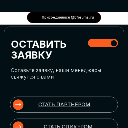
КОНФЕРЕНЦИИ
Присоединяйся @bforums_ru
ГЛОБАЛЬНАЯ
ЦИФРОВИЗАЦИЯ
Обсудим верхнеуровневое понимание
актуальных трендов глобальной цифровой
трансформации. Узнаем о новых подходах
к управлению бизнес-процессами,
массовом использовании ИИ-
инструментов, обеспечении
информационной безопасности и облачных
технологиях
ИСКУССТВЕННЫЙ
ИНТЕЛЛЕКТ
Узнаем как компании адаптируются к
новой ИИ-реальности. Как ИИ-
сотрудники становятся
«полноправными» членами команды, как
ИИ-помощники забирают на себя рутину
и как можно значительно увеличить
производительность без огромных
затрат на нейросети