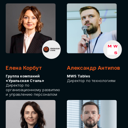
Елена Корбут
Александр Антипов
Группа компаний
MWS Tables
«Уральская Сталь»
Директор по технологиям
Директор по
организационному развитию
и управлению персоналом
СТАТЬ
СПИКЕРОМ
IT Solutions for Business