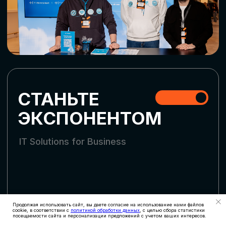
СТАТЬ УЧАСТНИКОМ
АККРЕДИТАЦИЯ
СМИ
Продолжая использовать сайт, вы даете согласие на использование нами файлов
cookie, в соответствии с
политикой обработки данных
, с целью сбора статистики
посещаемости сайта и персонализации предложений с учетом ваших интересов.