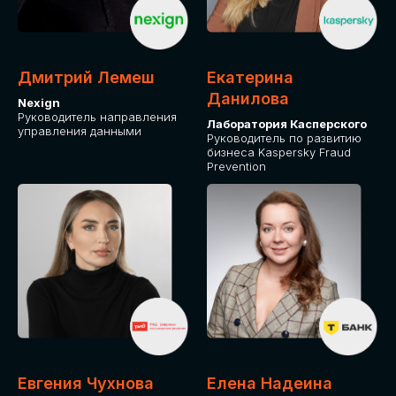
ОТ ФИЗИЧЕСКОГО ЛИЦА
Оплата через сервис Timepad
ПРИОБРЕСТИ БИЛЕТ
Дмитрий Лемеш
Екатерина
Данилова
Nexign
Руководитель направления
Лаборатория Касперского
управления данными
Руководитель по развитию
бизнеса Kaspersky Fraud
Prevention
Евгения Чухнова
Елена Надеина