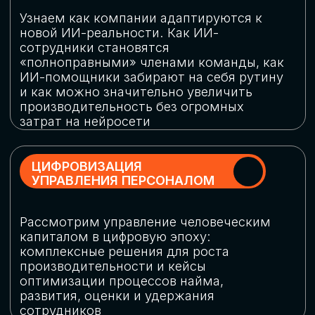
обеспечение кибербезопасности в
огромную статью затрат
ОБЛАЧНЫЕ ТЕХНОЛОГИИ
Подискутируем, какие облачные решения
существуют на рынке и почему
использование мультиоблачных моделей
не только снижает затраты, но и
становится ключевым элементом
«пересборки» бизнес-моделей
СКАЧАТЬ
ПРОГРАММУ
КОНФЕРЕНЦИИ
Оставьте заявку, мы направим вам