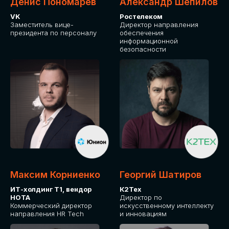
Денис Пономарев
Александр Шепилов
VK
Ростелеком
Заместитель вице-
Директор направления
президента по персоналу
обеспечения
информационной
безопасности
Какие направления для вас более актуальны?
GLOBAL TECH
HR TECH
MARKETING & SALES TECH
CX TECH
Я согласен с
политикой конфиденциальности
Максим Корниенко
Георгий Шатиров
ИТ-холдинг Т1, вендор
К2Тех
НОТА
Директор по
ОТПРАВИТЬ
Коммерческий директор
искусственному интеллекту
направления HR Tech
и инновациям