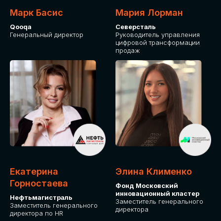
Марк Басис
Мария Лорман
Qooqa
Северсталь
Генеральный директор
Руководитель управления
цифровой трансформации
продаж
СТАНЬТЕ
ЭКСПОНЕНТОМ
IT Solutions for Business
Приглашаем стать партнером GLOBAL
Екатерина
Элина Клименко
TECH FORUM и презентовать ваши
Горностаева
Фонд Московский
решения целевой аудитории. Будем
инновационный кластер
рады сотрудничеству!
Нефтьмагистраль
Заместитель генерального
Заместитель генерального
директора
директора по HR