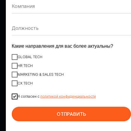
Денис Пономарев
Александр Шепилов
VK
Ростелеком
Заместитель вице-
Директор направления
президента по персоналу
обеспечения
информационной
безопасности
Какие направления для вас более актуальны?
GLOBAL TECH
HR TECH
MARKETING & SALES TECH
CX TECH
Я согласен с
политикой конфиденциальности
Максим Корниенко
Георгий Шатиров
ИТ-холдинг Т1, вендор
К2Тех
НОТА
Директор по
ОТПРАВИТЬ
Коммерческий директор
искусственному интеллекту
направления HR Tech
и инновациям