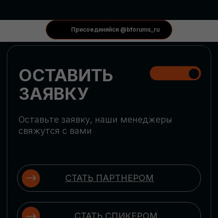
КОНФЕРЕНЦИИ
Присоединяйся @bforums_ru
ГЛОБАЛЬНАЯ
ЦИФРОВИЗАЦИЯ
Обсудим верхнеуровневое понимание
актуальных трендов глобальной цифровой
трансформации. Узнаем о новых подходах
к управлению бизнес-процессами,
массовом использовании ИИ-
инструментов, обеспечении
информационной безопасности и облачных
технологиях
ИСКУССТВЕННЫЙ
ИНТЕЛЛЕКТ
Узнаем как компании адаптируются к
новой ИИ-реальности. Как ИИ-
сотрудники становятся
«полноправными» членами команды, как
ИИ-помощники забирают на себя рутину
и как можно значительно увеличить
производительность без огромных
затрат на нейросети