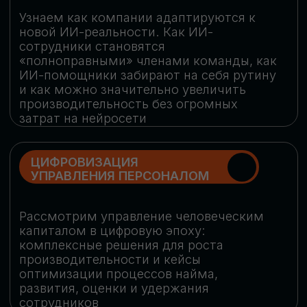
обеспечение кибербезопасности в
огромную статью затрат
ОБЛАЧНЫЕ ТЕХНОЛОГИИ
Подискутируем, какие облачные решения
существуют на рынке и почему
использование мультиоблачных моделей
не только снижает затраты, но и
становится ключевым элементом
«пересборки» бизнес-моделей
СКАЧАТЬ
ПРОГРАММУ
КОНФЕРЕНЦИИ
Оставьте заявку, мы направим вам