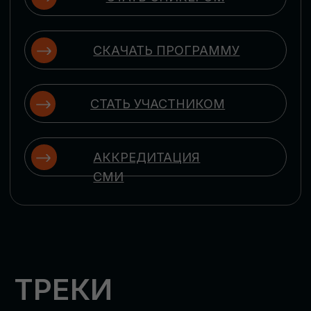
ЦИФРОВИЗАЦИЯ
УПРАВЛЕНИЯ ПЕРСОНАЛОМ
Рассмотрим управление человеческим
капиталом в цифровую эпоху:
комплексные решения для роста
производительности и кейсы
оптимизации процессов найма,
развития, оценки и удержания
сотрудников
ЦИФРОВИЗАЦИЯ
КЛИЕНТСКОГО СЕРВИСА
Разберем кейсы в сфере цифровизации
сопровождения клиентского пути,
включая применение CRM-систем, чат-
ботов, голосовых помощников и
различных аналитических инструментов
ЦИФРОВИЗАЦИЯ
МАРКЕТИНГА И ПРОДАЖ