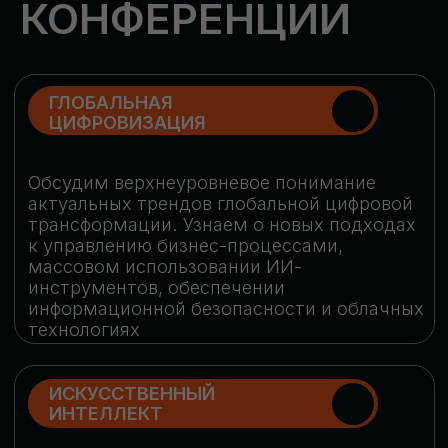
Обменяемся опытом, какие ИИ-решения
в маркетинге и продажах наиболее
востребованы, какие аналитические
платформы и сервисы управления
рекламными кампаниями показывают
наибольшую эффективность
ИНДУСТРИАЛЬНАЯ
РОБОТИЗАЦИЯ
Узнаем, в каких отраслях ИИ
«материализуется», какие роботы
решают сложные бизнес-задачи, а где
только обсуждают концепции
роботизации и потенциальные бюджеты
на тестирование образцов
КИБЕРБЕЗОПАСНОСТЬ
Выясним, как в наши дни уверенно
защищать свой бизнес от киберугроз
нового поколения и не превратить