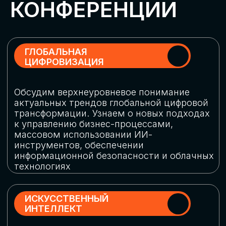
Обменяемся опытом, какие ИИ-решения
в маркетинге и продажах наиболее
востребованы, какие аналитические
платформы и сервисы управления
рекламными кампаниями показывают
наибольшую эффективность
ИНДУСТРИАЛЬНАЯ
РОБОТИЗАЦИЯ
Узнаем, в каких отраслях ИИ
«материализуется», какие роботы
решают сложные бизнес-задачи, а где
только обсуждают концепции
роботизации и потенциальные бюджеты
на тестирование образцов
КИБЕРБЕЗОПАСНОСТЬ
Выясним, как в наши дни уверенно
защищать свой бизнес от киберугроз
нового поколения и не превратить