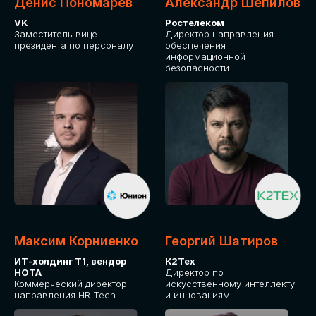
Денис Пономарев
Александр Шепилов
VK
Ростелеком
Заместитель вице-
Директор направления
президента по персоналу
обеспечения
информационной
безопасности
Максим Корниенко
Георгий Шатиров
ИТ-холдинг Т1, вендор
К2Тех
НОТА
Директор по
Коммерческий директор
искусственному интеллекту
направления HR Tech
и инновациям