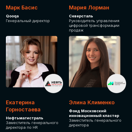
Марк Басис
Мария Лорман
Qooqa
Северсталь
Генеральный директор
Руководитель управления
цифровой трансформации
продаж
СТАНЬТЕ
ЭКСПОНЕНТОМ
IT Solutions for Business
Приглашаем стать партнером GLOBAL
Екатерина
Элина Клименко
TECH FORUM и презентовать ваши
Горностаева
Фонд Московский
решения целевой аудитории. Будем
инновационный кластер
рады сотрудничеству!
Нефтьмагистраль
Заместитель генерального
Заместитель генерального
директора
директора по HR