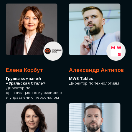
Елена Корбут
Александр Антипов
Группа компаний
MWS Tables
«Уральская Сталь»
Директор по технологиям
Директор по
организационному развитию
и управлению персоналом
СТАТЬ
СПИКЕРОМ
IT Solutions for Business