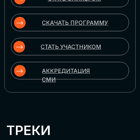
ЦИФРОВИЗАЦИЯ
УПРАВЛЕНИЯ ПЕРСОНАЛОМ
Рассмотрим управление человеческим
капиталом в цифровую эпоху:
комплексные решения для роста
производительности и кейсы
оптимизации процессов найма,
развития, оценки и удержания
сотрудников
ЦИФРОВИЗАЦИЯ
КЛИЕНТСКОГО СЕРВИСА
Разберем кейсы в сфере цифровизации
сопровождения клиентского пути,
включая применение CRM-систем, чат-
ботов, голосовых помощников и
различных аналитических инструментов
ЦИФРОВИЗАЦИЯ
МАРКЕТИНГА И ПРОДАЖ