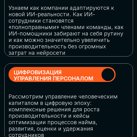
обеспечение кибербезопасности в
огромную статью затрат
ОБЛАЧНЫЕ ТЕХНОЛОГИИ
Подискутируем, какие облачные решения
существуют на рынке и почему
использование мультиоблачных моделей
не только снижает затраты, но и
становится ключевым элементом
«пересборки» бизнес-моделей
СКАЧАТЬ
ПРОГРАММУ
КОНФЕРЕНЦИИ
Оставьте заявку, мы направим вам