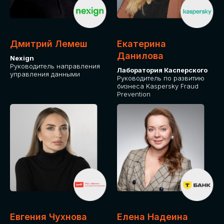
ДЛЯ ОПЛАТЫ БИЛЕТОВ
ОТ ФИЗИЧЕСКОГО ЛИЦА
Дмитрий Лемеш
Екатерина
Оплата через сервис Timepad
Данилова
Nexign
Руководитель направления
Лаборатория Касперского
управления данными
ПРИОБРЕСТИ БИЛЕТ
Руководитель по развитию
бизнеса Kaspersky Fraud
Prevention
Евгения Чухнова
Елена Надеина