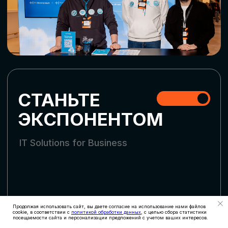
СКАЧАТЬ ПРОГРАММУ
СТАТЬ УЧАСТНИКОМ
АККРЕДИТАЦИЯ
СМИ
Продолжая использовать сайт, вы даете согласие на использование нами файлов
cookie, в соответствии с
политикой обработки данных
, с целью сбора статистики
посещаемости сайта и персонализации предложений с учетом ваших интересов.