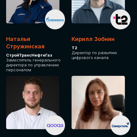
Приглашаем стать спикером GLOBAL
TECH FORUM и поделиться своим
опытом и экспертизой. Будем рады
сотрудничеству!
Наталья
Кирилл Зобнин
СТАТЬ СПИКЕРОМ
Стружинская
Т2
Директор по развитию
СтройТрансНефтеГаз
цифрового канала
Заместитель генерального
директора по управлению
персоналом
СРЕДИ ПАРТНЕРОВ
МЕРОПРИЯТИЯ