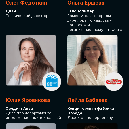
Олег Федоткин
Ольга Ершова
Циан
ГалоПолимер
Технический директор
Заместитель генерального
директора по кадровым
вопросам и
организационному развитию
Юлия Яровикова
Лейла Бабаева
Холдинг Аква
Кондитерская фабрика
Директор департамента
Победа
информационных технологий
Директор по персоналу