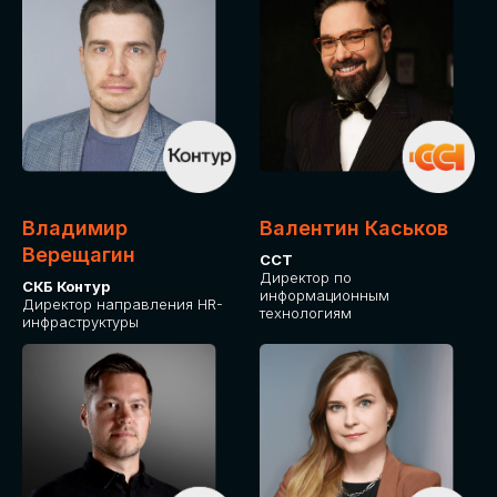
Владимир
Валентин Каськов
Верещагин
ССТ
Директор по
СКБ Контур
информационным
Директор направления HR-
технологиям
инфраструктуры