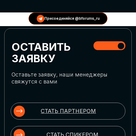
КОНФЕРЕНЦИИ
Присоединяйся @bforums_ru
ГЛОБАЛЬНАЯ
ЦИФРОВИЗАЦИЯ
Обсудим верхнеуровневое понимание
актуальных трендов глобальной цифровой
трансформации. Узнаем о новых подходах
к управлению бизнес-процессами,
массовом использовании ИИ-
инструментов, обеспечении
информационной безопасности и облачных
технологиях
ИСКУССТВЕННЫЙ
ИНТЕЛЛЕКТ
Узнаем как компании адаптируются к
новой ИИ-реальности. Как ИИ-
сотрудники становятся
«полноправными» членами команды, как
ИИ-помощники забирают на себя рутину
и как можно значительно увеличить
производительность без огромных
затрат на нейросети