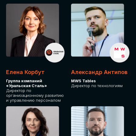
Елена Корбут
Александр Антипов
Группа компаний
MWS Tables
«Уральская Сталь»
Директор по технологиям
Директор по
организационному развитию
и управлению персоналом
СТАТЬ
СПИКЕРОМ
IT Solutions for Business