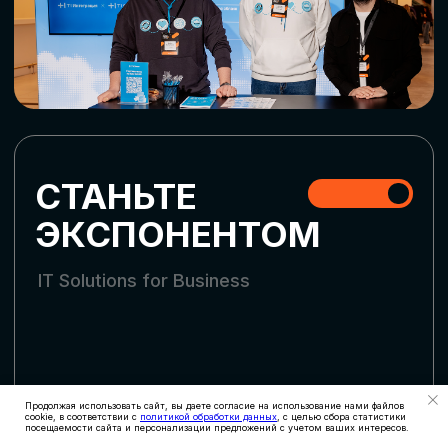
СКАЧАТЬ ПРОГРАММУ
СТАТЬ УЧАСТНИКОМ
АККРЕДИТАЦИЯ
СМИ
Продолжая использовать сайт, вы даете согласие на использование нами файлов
cookie, в соответствии с
политикой обработки данных
, с целью сбора статистики
посещаемости сайта и персонализации предложений с учетом ваших интересов.