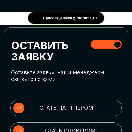
КОНФЕРЕНЦИИ
Присоединяйся @bforums_ru
ГЛОБАЛЬНАЯ
ЦИФРОВИЗАЦИЯ
Обсудим верхнеуровневое понимание
актуальных трендов глобальной цифровой
трансформации. Узнаем о новых подходах
к управлению бизнес-процессами,
массовом использовании ИИ-
инструментов, обеспечении
информационной безопасности и облачных
технологиях
ИСКУССТВЕННЫЙ
ИНТЕЛЛЕКТ
Узнаем как компании адаптируются к
новой ИИ-реальности. Как ИИ-
сотрудники становятся
«полноправными» членами команды, как
ИИ-помощники забирают на себя рутину
и как можно значительно увеличить
производительность без огромных
затрат на нейросети