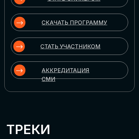
ЦИФРОВИЗАЦИЯ
УПРАВЛЕНИЯ ПЕРСОНАЛОМ
Рассмотрим управление человеческим
капиталом в цифровую эпоху:
комплексные решения для роста
производительности и кейсы
оптимизации процессов найма,
развития, оценки и удержания
сотрудников
ЦИФРОВИЗАЦИЯ
КЛИЕНТСКОГО СЕРВИСА
Разберем кейсы в сфере цифровизации
сопровождения клиентского пути,
включая применение CRM-систем, чат-
ботов, голосовых помощников и
различных аналитических инструментов
ЦИФРОВИЗАЦИЯ
МАРКЕТИНГА И ПРОДАЖ