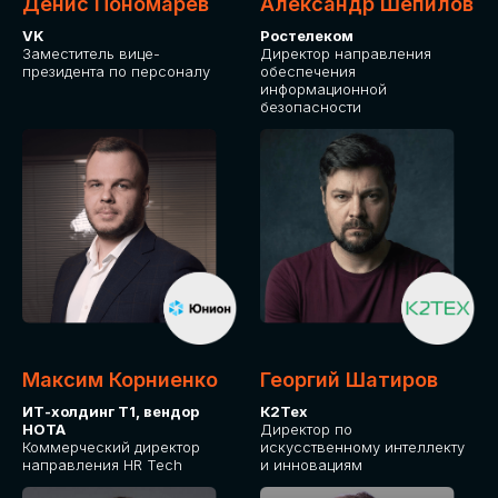
Денис Пономарев
Александр Шепилов
VK
Ростелеком
Заместитель вице-
Директор направления
президента по персоналу
обеспечения
информационной
безопасности
Максим Корниенко
Георгий Шатиров
ИТ-холдинг Т1, вендор
К2Тех
НОТА
Директор по
Коммерческий директор
искусственному интеллекту
направления HR Tech
и инновациям