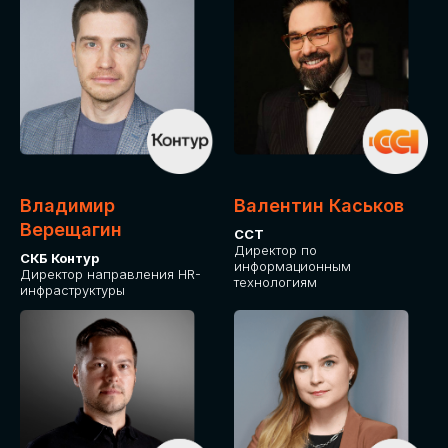
Владимир
Валентин Каськов
Верещагин
ССТ
Директор по
СКБ Контур
информационным
Директор направления HR-
технологиям
инфраструктуры