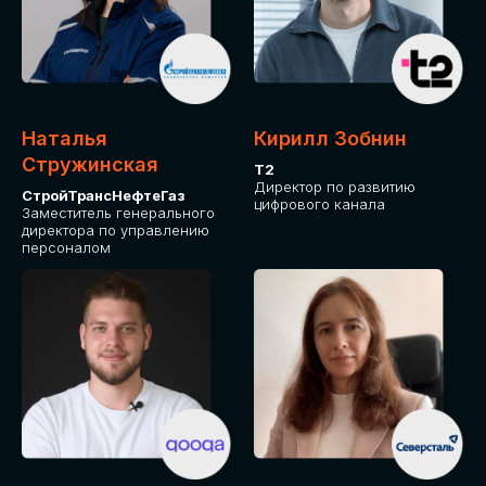
Приглашаем стать спикером GLOBAL
TECH FORUM и поделиться своим
опытом и экспертизой. Будем рады
сотрудничеству!
Наталья
Кирилл Зобнин
СТАТЬ СПИКЕРОМ
Стружинская
Т2
Директор по развитию
СтройТрансНефтеГаз
цифрового канала
Заместитель генерального
директора по управлению
персоналом
СРЕДИ ПАРТНЕРОВ
МЕРОПРИЯТИЯ