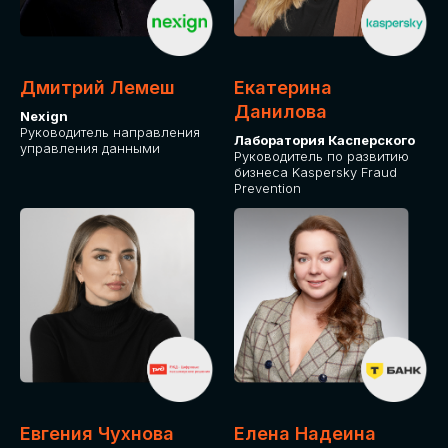
ДЛЯ ОПЛАТЫ БИЛЕТОВ
ОТ ФИЗИЧЕСКОГО ЛИЦА
Дмитрий Лемеш
Екатерина
Оплата через сервис Timepad
Данилова
Nexign
Руководитель направления
Лаборатория Касперского
управления данными
ПРИОБРЕСТИ БИЛЕТ
Руководитель по развитию
бизнеса Kaspersky Fraud
Prevention
Евгения Чухнова
Елена Надеина