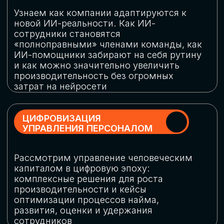
обеспечение кибербезопасности в
огромную статью затрат
ОБЛАЧНЫЕ ТЕХНОЛОГИИ
Подискутируем, какие облачные решения
существуют на рынке и почему
использование мультиоблачных моделей
не только снижает затраты, но и
становится ключевым элементом
«пересборки» бизнес-моделей
СКАЧАТЬ
ПРОГРАММУ
КОНФЕРЕНЦИИ
Оставьте заявку, мы направим вам