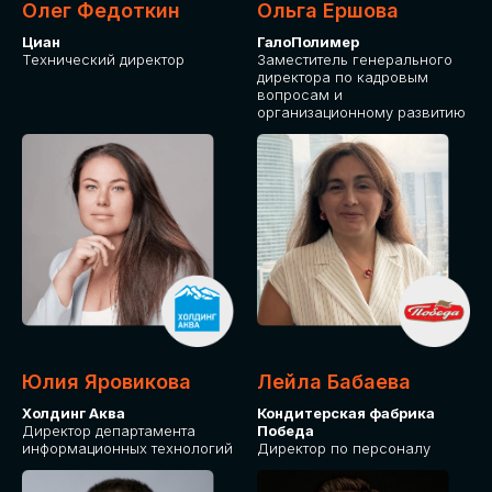
Олег Федоткин
Ольга Ершова
Циан
ГалоПолимер
Технический директор
Заместитель генерального
директора по кадровым
вопросам и
организационному развитию
Юлия Яровикова
Лейла Бабаева
Холдинг Аква
Кондитерская фабрика
Директор департамента
Победа
информационных технологий
Директор по персоналу