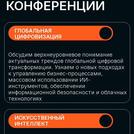
Обменяемся опытом, какие ИИ-решения
в маркетинге и продажах наиболее
востребованы, какие аналитические
платформы и сервисы управления
рекламными кампаниями показывают
наибольшую эффективность
ИНДУСТРИАЛЬНАЯ
РОБОТИЗАЦИЯ
Узнаем, в каких отраслях ИИ
«материализуется», какие роботы
решают сложные бизнес-задачи, а где
только обсуждают концепции
роботизации и потенциальные бюджеты
на тестирование образцов
КИБЕРБЕЗОПАСНОСТЬ
Выясним, как в наши дни уверенно
защищать свой бизнес от киберугроз
нового поколения и не превратить