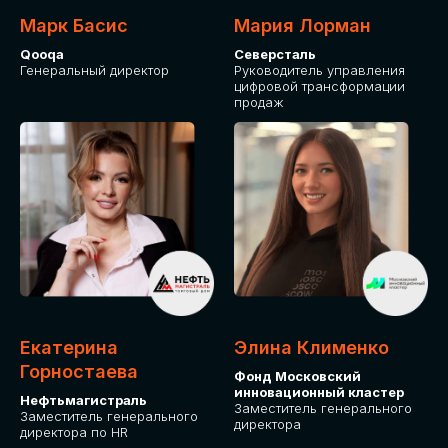
Марк Басис
Мария Лорман
Qooqa
Северсталь
Генеральный директор
Руководитель управления
цифровой трансформации
продаж
СТАНЬТЕ
ЭКСПОНЕНТОМ
IT Solutions for Business
Приглашаем стать партнером GLOBAL
Екатерина
Элина Клименко
TECH FORUM и презентовать ваши
Горностаева
Фонд Московский
решения целевой аудитории. Будем
инновационный кластер
рады сотрудничеству!
Нефтьмагистраль
Заместитель генерального
Заместитель генерального
директора
директора по HR