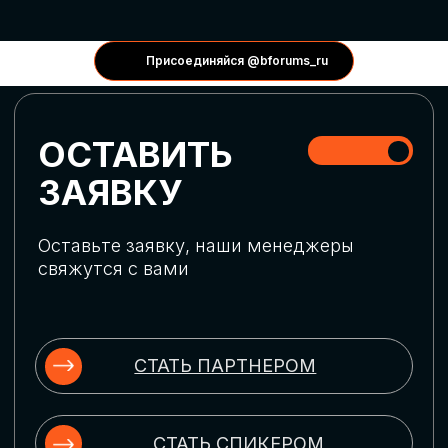
КОНФЕРЕНЦИИ
Присоединяйся @bforums_ru
ГЛОБАЛЬНАЯ
ЦИФРОВИЗАЦИЯ
Обсудим верхнеуровневое понимание
актуальных трендов глобальной цифровой
трансформации. Узнаем о новых подходах
к управлению бизнес-процессами,
массовом использовании ИИ-
инструментов, обеспечении
информационной безопасности и облачных
технологиях
ИСКУССТВЕННЫЙ
ИНТЕЛЛЕКТ
Узнаем как компании адаптируются к
новой ИИ-реальности. Как ИИ-
сотрудники становятся
«полноправными» членами команды, как
ИИ-помощники забирают на себя рутину
и как можно значительно увеличить
производительность без огромных
затрат на нейросети