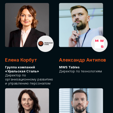
Елена Корбут
Александр Антипов
Группа компаний
MWS Tables
«Уральская Сталь»
Директор по технологиям
Директор по
организационному развитию
и управлению персоналом
СТАТЬ
СПИКЕРОМ
IT Solutions for Business