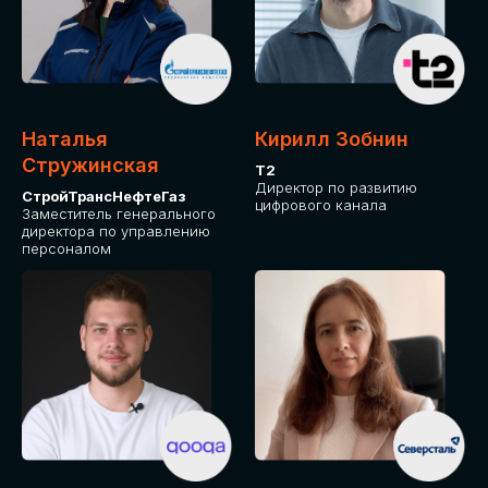
Приглашаем стать спикером GLOBAL
TECH FORUM и поделиться своим
опытом и экспертизой. Будем рады
сотрудничеству!
Наталья
Кирилл Зобнин
СТАТЬ СПИКЕРОМ
Стружинская
Т2
Директор по развитию
СтройТрансНефтеГаз
цифрового канала
Заместитель генерального
директора по управлению
персоналом
СРЕДИ ПАРТНЕРОВ
МЕРОПРИЯТИЯ