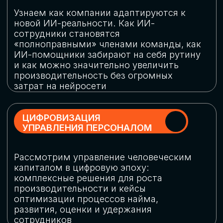
обеспечение кибербезопасности в
огромную статью затрат
ОБЛАЧНЫЕ ТЕХНОЛОГИИ
Подискутируем, какие облачные решения
существуют на рынке и почему
использование мультиоблачных моделей
не только снижает затраты, но и
становится ключевым элементом
«пересборки» бизнес-моделей
СКАЧАТЬ
ПРОГРАММУ
КОНФЕРЕНЦИИ
Оставьте заявку, мы направим вам