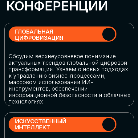
Обменяемся опытом, какие ИИ-решения
в маркетинге и продажах наиболее
востребованы, какие аналитические
платформы и сервисы управления
рекламными кампаниями показывают
наибольшую эффективность
ИНДУСТРИАЛЬНАЯ
РОБОТИЗАЦИЯ
Узнаем, в каких отраслях ИИ
«материализуется», какие роботы
решают сложные бизнес-задачи, а где
только обсуждают концепции
роботизации и потенциальные бюджеты
на тестирование образцов
КИБЕРБЕЗОПАСНОСТЬ
Выясним, как в наши дни уверенно
защищать свой бизнес от киберугроз
нового поколения и не превратить