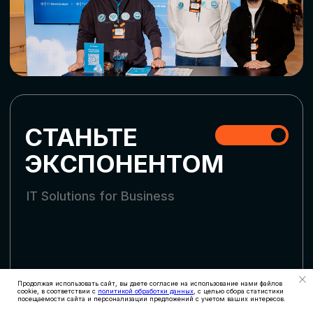
СКАЧАТЬ ПРОГРАММУ
СТАТЬ УЧАСТНИКОМ
АККРЕДИТАЦИЯ
СМИ
Продолжая использовать сайт, вы даете согласие на использование нами файлов
cookie, в соответствии с
политикой обработки данных
, с целью сбора статистики
посещаемости сайта и персонализации предложений с учетом ваших интересов.