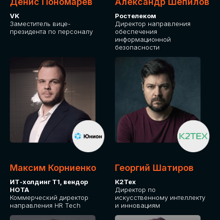
Денис Пономарев
Александр Шепилов
VK
Ростелеком
Заместитель вице-
Директор направления
президента по персоналу
обеспечения
информационной
безопасности
Какие направления для вас более актуальны?
GLOBAL TECH
HR TECH
MARKETING & SALES TECH
CX TECH
Я согласен с
политикой конфиденциальности
Максим Корниенко
Георгий Шатиров
ИТ-холдинг Т1, вендор
К2Тех
НОТА
Директор по
ОТПРАВИТЬ
Коммерческий директор
искусственному интеллекту
направления HR Tech
и инновациям