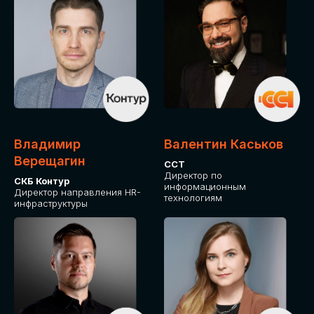
Владимир
Валентин Каськов
Верещагин
ССТ
Директор по
СКБ Контур
информационным
Директор направления HR-
технологиям
инфраструктуры