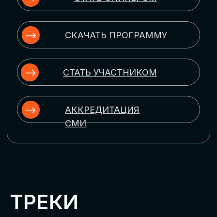
ЦИФРОВИЗАЦИЯ
УПРАВЛЕНИЯ ПЕРСОНАЛОМ
Рассмотрим управление человеческим
капиталом в цифровую эпоху:
комплексные решения для роста
производительности и кейсы
оптимизации процессов найма,
развития, оценки и удержания
сотрудников
ЦИФРОВИЗАЦИЯ
КЛИЕНТСКОГО СЕРВИСА
Разберем кейсы в сфере цифровизации
сопровождения клиентского пути,
включая применение CRM-систем, чат-
ботов, голосовых помощников и
различных аналитических инструментов
ЦИФРОВИЗАЦИЯ
МАРКЕТИНГА И ПРОДАЖ