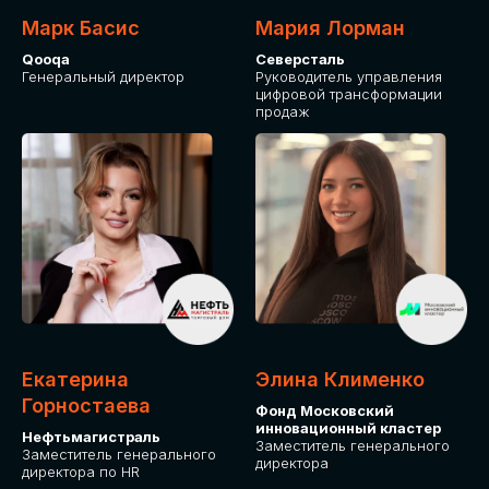
Марк Басис
Мария Лорман
Qooqa
Северсталь
Генеральный директор
Руководитель управления
цифровой трансформации
продаж
СТАНЬТЕ
ЭКСПОНЕНТОМ
IT Solutions for Business
Приглашаем стать партнером GLOBAL
Екатерина
Элина Клименко
TECH FORUM и презентовать ваши
Горностаева
Фонд Московский
решения целевой аудитории. Будем
инновационный кластер
рады сотрудничеству!
Нефтьмагистраль
Заместитель генерального
Заместитель генерального
директора
директора по HR