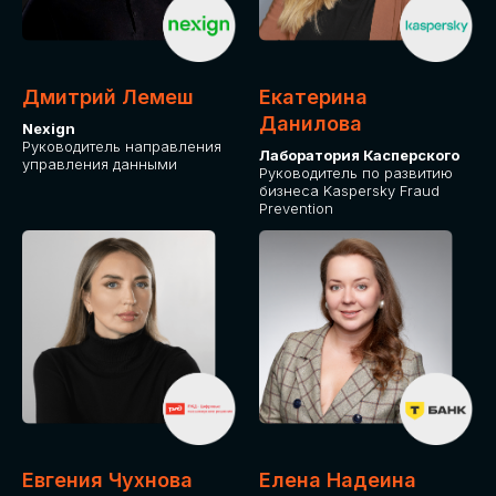
ДЛЯ ОПЛАТЫ БИЛЕТОВ
ОТ ФИЗИЧЕСКОГО ЛИЦА
Дмитрий Лемеш
Екатерина
Оплата через сервис Timepad
Данилова
Nexign
Руководитель направления
Лаборатория Касперского
управления данными
ПРИОБРЕСТИ БИЛЕТ
Руководитель по развитию
бизнеса Kaspersky Fraud
Prevention
Евгения Чухнова
Елена Надеина