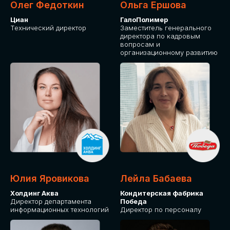
Олег Федоткин
Ольга Ершова
Циан
ГалоПолимер
Технический директор
Заместитель генерального
директора по кадровым
вопросам и
организационному развитию
Юлия Яровикова
Лейла Бабаева
Холдинг Аква
Кондитерская фабрика
Директор департамента
Победа
информационных технологий
Директор по персоналу