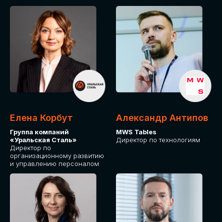
Елена Корбут
Александр Антипов
Группа компаний
MWS Tables
«Уральская Сталь»
Директор по технологиям
Директор по
организационному развитию
и управлению персоналом
СТАТЬ
СПИКЕРОМ
IT Solutions for Business