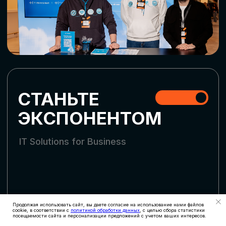
СТАТЬ УЧАСТНИКОМ
АККРЕДИТАЦИЯ
СМИ
Продолжая использовать сайт, вы даете согласие на использование нами файлов
cookie, в соответствии с
политикой обработки данных
, с целью сбора статистики
посещаемости сайта и персонализации предложений с учетом ваших интересов.