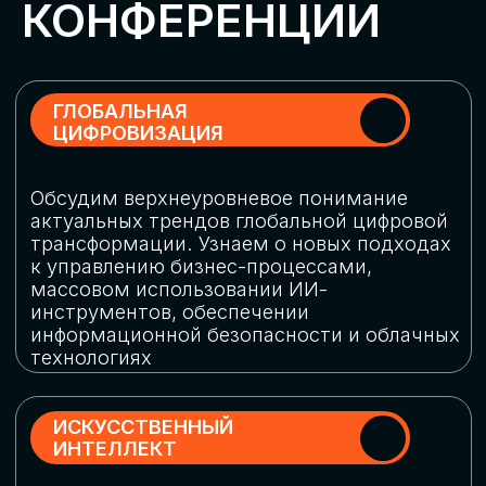
Обменяемся опытом, какие ИИ-решения
в маркетинге и продажах наиболее
востребованы, какие аналитические
платформы и сервисы управления
рекламными кампаниями показывают
наибольшую эффективность
ИНДУСТРИАЛЬНАЯ
РОБОТИЗАЦИЯ
Узнаем, в каких отраслях ИИ
«материализуется», какие роботы
решают сложные бизнес-задачи, а где
только обсуждают концепции
роботизации и потенциальные бюджеты
на тестирование образцов
КИБЕРБЕЗОПАСНОСТЬ
Выясним, как в наши дни уверенно
защищать свой бизнес от киберугроз
нового поколения и не превратить