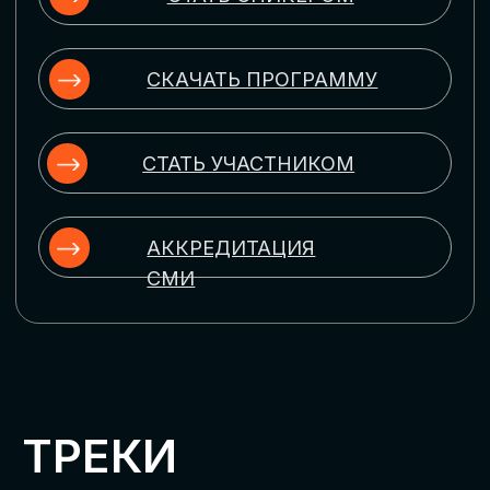
ЦИФРОВИЗАЦИЯ
УПРАВЛЕНИЯ ПЕРСОНАЛОМ
Рассмотрим управление человеческим
капиталом в цифровую эпоху:
комплексные решения для роста
производительности и кейсы
оптимизации процессов найма,
развития, оценки и удержания
сотрудников
ЦИФРОВИЗАЦИЯ
КЛИЕНТСКОГО СЕРВИСА
Разберем кейсы в сфере цифровизации
сопровождения клиентского пути,
включая применение CRM-систем, чат-
ботов, голосовых помощников и
различных аналитических инструментов
ЦИФРОВИЗАЦИЯ
МАРКЕТИНГА И ПРОДАЖ