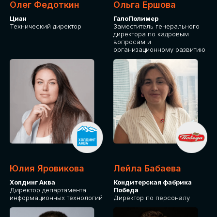
Олег Федоткин
Ольга Ершова
Циан
ГалоПолимер
Технический директор
Заместитель генерального
директора по кадровым
вопросам и
организационному развитию
Юлия Яровикова
Лейла Бабаева
Холдинг Аква
Кондитерская фабрика
Директор департамента
Победа
информационных технологий
Директор по персоналу