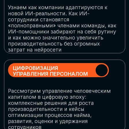
обеспечение кибербезопасности в
огромную статью затрат
ОБЛАЧНЫЕ ТЕХНОЛОГИИ
Подискутируем, какие облачные решения
существуют на рынке и почему
использование мультиоблачных моделей
не только снижает затраты, но и
становится ключевым элементом
«пересборки» бизнес-моделей
СКАЧАТЬ
ПРОГРАММУ
КОНФЕРЕНЦИИ
Оставьте заявку, мы направим вам