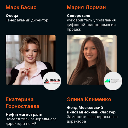
Марк Басис
Мария Лорман
Qooqa
Северсталь
Генеральный директор
Руководитель управления
цифровой трансформации
продаж
СТАНЬТЕ
ЭКСПОНЕНТОМ
IT Solutions for Business
Приглашаем стать партнером GLOBAL
Екатерина
Элина Клименко
TECH FORUM и презентовать ваши
Горностаева
Фонд Московский
решения целевой аудитории. Будем
инновационный кластер
рады сотрудничеству!
Нефтьмагистраль
Заместитель генерального
Заместитель генерального
директора
директора по HR