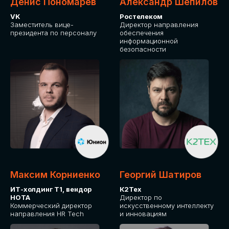
Денис Пономарев
Александр Шепилов
VK
Ростелеком
Заместитель вице-
Директор направления
президента по персоналу
обеспечения
информационной
безопасности
Максим Корниенко
Георгий Шатиров
ИТ-холдинг Т1, вендор
К2Тех
НОТА
Директор по
Коммерческий директор
искусственному интеллекту
направления HR Tech
и инновациям