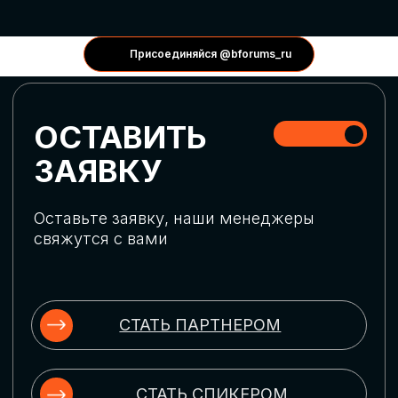
КОНФЕРЕНЦИИ
Присоединяйся @bforums_ru
ГЛОБАЛЬНАЯ
ЦИФРОВИЗАЦИЯ
Обсудим верхнеуровневое понимание
актуальных трендов глобальной цифровой
трансформации. Узнаем о новых подходах
к управлению бизнес-процессами,
массовом использовании ИИ-
инструментов, обеспечении
информационной безопасности и облачных
технологиях
ИСКУССТВЕННЫЙ
ИНТЕЛЛЕКТ
Узнаем как компании адаптируются к
новой ИИ-реальности. Как ИИ-
сотрудники становятся
«полноправными» членами команды, как
ИИ-помощники забирают на себя рутину
и как можно значительно увеличить
производительность без огромных
затрат на нейросети