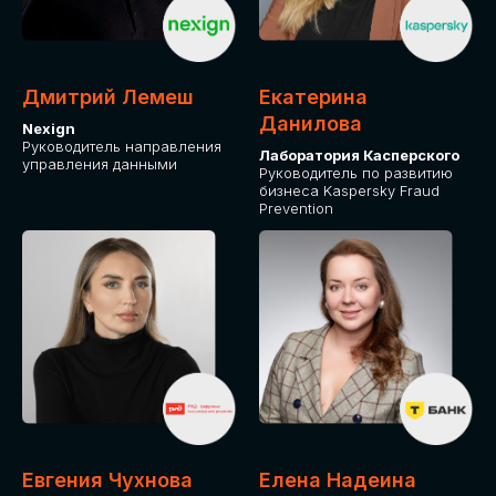
ОТ ФИЗИЧЕСКОГО ЛИЦА
Оплата через сервис Timepad
ПРИОБРЕСТИ БИЛЕТ
Дмитрий Лемеш
Екатерина
Данилова
Nexign
Руководитель направления
Лаборатория Касперского
управления данными
Руководитель по развитию
бизнеса Kaspersky Fraud
Prevention
Евгения Чухнова
Елена Надеина