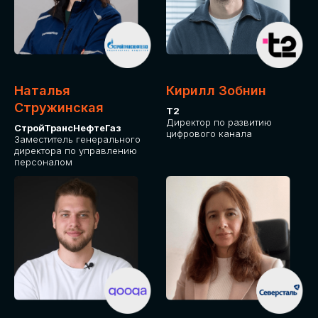
Приглашаем стать спикером GLOBAL
TECH FORUM и поделиться своим
опытом и экспертизой. Будем рады
сотрудничеству!
Наталья
Кирилл Зобнин
СТАТЬ СПИКЕРОМ
Стружинская
Т2
Директор по развитию
СтройТрансНефтеГаз
цифрового канала
Заместитель генерального
директора по управлению
персоналом
СРЕДИ ПАРТНЕРОВ
МЕРОПРИЯТИЯ