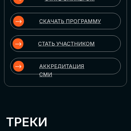
ЦИФРОВИЗАЦИЯ
УПРАВЛЕНИЯ ПЕРСОНАЛОМ
Рассмотрим управление человеческим
капиталом в цифровую эпоху:
комплексные решения для роста
производительности и кейсы
оптимизации процессов найма,
развития, оценки и удержания
сотрудников
ЦИФРОВИЗАЦИЯ
КЛИЕНТСКОГО СЕРВИСА
Разберем кейсы в сфере цифровизации
сопровождения клиентского пути,
включая применение CRM-систем, чат-
ботов, голосовых помощников и
различных аналитических инструментов
ЦИФРОВИЗАЦИЯ
МАРКЕТИНГА И ПРОДАЖ