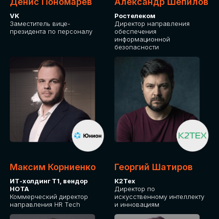
Денис Пономарев
Александр Шепилов
VK
Ростелеком
Заместитель вице-
Директор направления
президента по персоналу
обеспечения
информационной
безопасности
Максим Корниенко
Георгий Шатиров
ИТ-холдинг Т1, вендор
К2Тех
НОТА
Директор по
Коммерческий директор
искусственному интеллекту
направления HR Tech
и инновациям