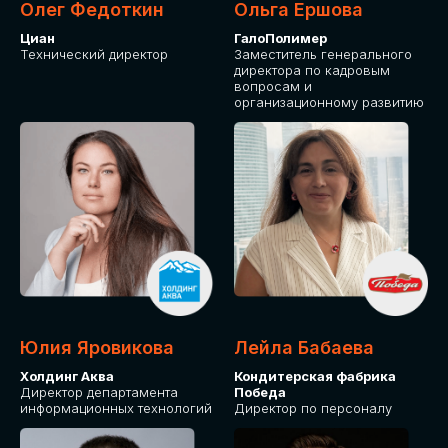
Олег Федоткин
Ольга Ершова
Циан
ГалоПолимер
Технический директор
Заместитель генерального
директора по кадровым
вопросам и
организационному развитию
Юлия Яровикова
Лейла Бабаева
Холдинг Аква
Кондитерская фабрика
Директор департамента
Победа
информационных технологий
Директор по персоналу