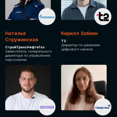
Приглашаем стать спикером GLOBAL
TECH FORUM и поделиться своим
опытом и экспертизой. Будем рады
сотрудничеству!
Наталья
Кирилл Зобнин
СТАТЬ СПИКЕРОМ
Стружинская
Т2
Директор по развитию
СтройТрансНефтеГаз
цифрового канала
Заместитель генерального
директора по управлению
персоналом
СРЕДИ ПАРТНЕРОВ
МЕРОПРИЯТИЯ