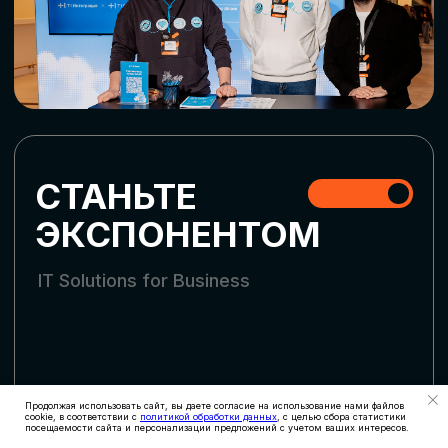
СКАЧАТЬ ПРОГРАММУ
СТАТЬ УЧАСТНИКОМ
АККРЕДИТАЦИЯ
СМИ
Продолжая использовать сайт, вы даете согласие на использование нами файлов
cookie, в соответствии с
политикой обработки данных
, с целью сбора статистики
посещаемости сайта и персонализации предложений с учетом ваших интересов.