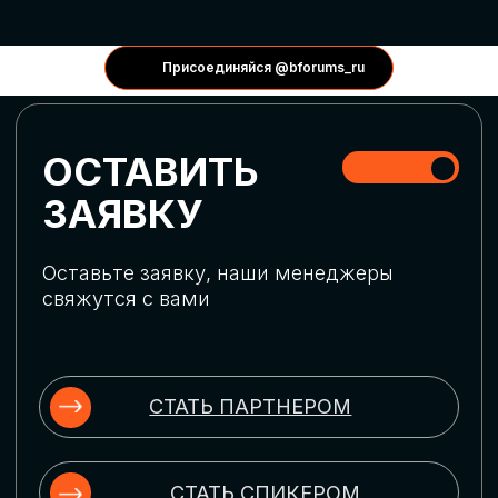
КОНФЕРЕНЦИИ
Присоединяйся @bforums_ru
ГЛОБАЛЬНАЯ
ЦИФРОВИЗАЦИЯ
Обсудим верхнеуровневое понимание
актуальных трендов глобальной цифровой
трансформации. Узнаем о новых подходах
к управлению бизнес-процессами,
массовом использовании ИИ-
инструментов, обеспечении
информационной безопасности и облачных
технологиях
ИСКУССТВЕННЫЙ
ИНТЕЛЛЕКТ
Узнаем как компании адаптируются к
новой ИИ-реальности. Как ИИ-
сотрудники становятся
«полноправными» членами команды, как
ИИ-помощники забирают на себя рутину
и как можно значительно увеличить
производительность без огромных
затрат на нейросети