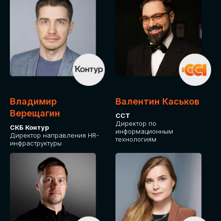
Владимир
Валентин Каськов
Верещагин
ССТ
Директор по
СКБ Контур
информационным
Директор направления HR-
технологиям
инфраструктуры