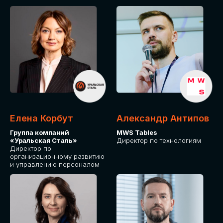
Елена Корбут
Александр Антипов
Группа компаний
MWS Tables
«Уральская Сталь»
Директор по технологиям
Директор по
организационному развитию
и управлению персоналом
СТАТЬ
СПИКЕРОМ
IT Solutions for Business