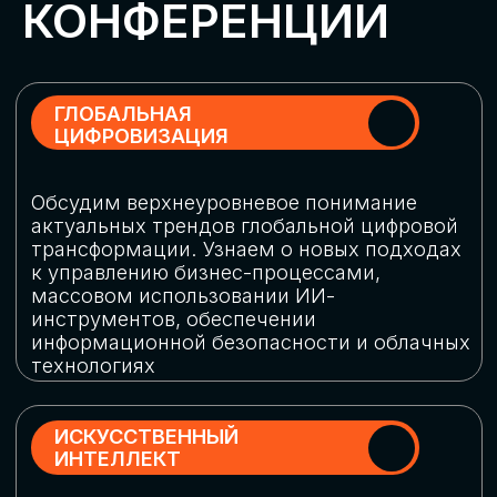
Обменяемся опытом, какие ИИ-решения
в маркетинге и продажах наиболее
востребованы, какие аналитические
платформы и сервисы управления
рекламными кампаниями показывают
наибольшую эффективность
ИНДУСТРИАЛЬНАЯ
РОБОТИЗАЦИЯ
Узнаем, в каких отраслях ИИ
«материализуется», какие роботы
решают сложные бизнес-задачи, а где
только обсуждают концепции
роботизации и потенциальные бюджеты
на тестирование образцов
КИБЕРБЕЗОПАСНОСТЬ
Выясним, как в наши дни уверенно
защищать свой бизнес от киберугроз
нового поколения и не превратить