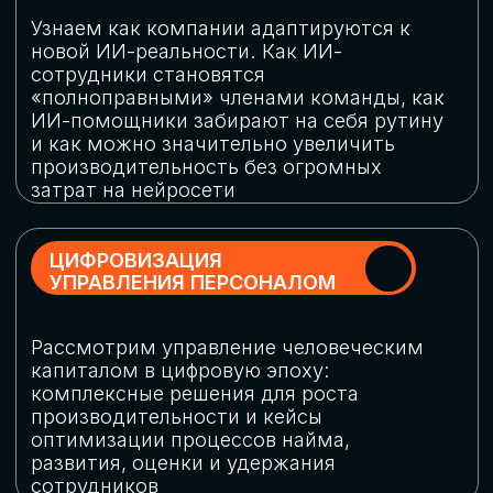
обеспечение кибербезопасности в
огромную статью затрат
ОБЛАЧНЫЕ ТЕХНОЛОГИИ
Подискутируем, какие облачные решения
существуют на рынке и почему
использование мультиоблачных моделей
не только снижает затраты, но и
становится ключевым элементом
«пересборки» бизнес-моделей
СКАЧАТЬ
ПРОГРАММУ
КОНФЕРЕНЦИИ
Оставьте заявку, мы направим вам