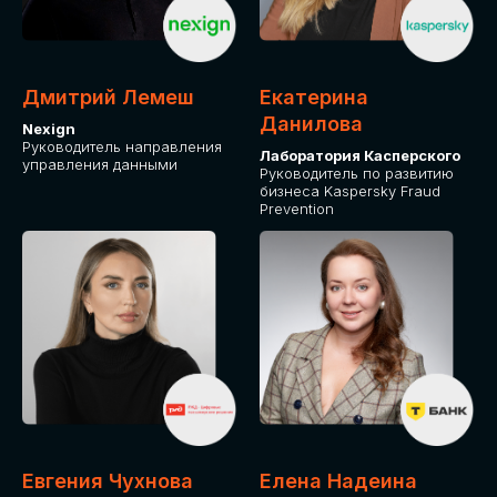
ДЛЯ ОПЛАТЫ БИЛЕТОВ
ОТ ФИЗИЧЕСКОГО ЛИЦА
Дмитрий Лемеш
Екатерина
Оплата через сервис Timepad
Данилова
Nexign
Руководитель направления
Лаборатория Касперского
управления данными
ПРИОБРЕСТИ БИЛЕТ
Руководитель по развитию
бизнеса Kaspersky Fraud
Prevention
Евгения Чухнова
Елена Надеина