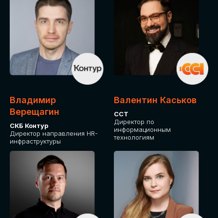
Владимир
Валентин Каськов
Верещагин
ССТ
Директор по
СКБ Контур
информационным
Директор направления HR-
технологиям
инфраструктуры