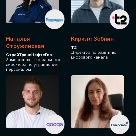
Приглашаем стать спикером GLOBAL
TECH FORUM и поделиться своим
опытом и экспертизой. Будем рады
сотрудничеству!
Наталья
Кирилл Зобнин
СТАТЬ СПИКЕРОМ
Стружинская
Т2
Директор по развитию
СтройТрансНефтеГаз
цифрового канала
Заместитель генерального
директора по управлению
персоналом
СРЕДИ ПАРТНЕРОВ
МЕРОПРИЯТИЯ