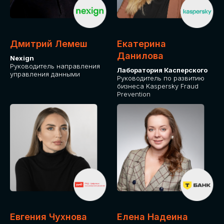
ДЛЯ ОПЛАТЫ БИЛЕТОВ
ОТ ФИЗИЧЕСКОГО ЛИЦА
Дмитрий Лемеш
Екатерина
Оплата через сервис Timepad
Данилова
Nexign
Руководитель направления
Лаборатория Касперского
управления данными
ПРИОБРЕСТИ БИЛЕТ
Руководитель по развитию
бизнеса Kaspersky Fraud
Prevention
Евгения Чухнова
Елена Надеина