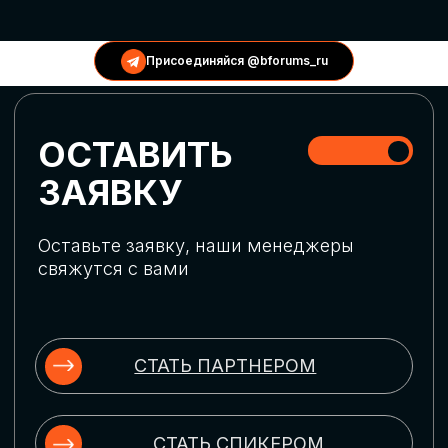
КОНФЕРЕНЦИИ
Присоединяйся @bforums_ru
ГЛОБАЛЬНАЯ
ЦИФРОВИЗАЦИЯ
Обсудим верхнеуровневое понимание
актуальных трендов глобальной цифровой
трансформации. Узнаем о новых подходах
к управлению бизнес-процессами,
массовом использовании ИИ-
инструментов, обеспечении
информационной безопасности и облачных
технологиях
ИСКУССТВЕННЫЙ
ИНТЕЛЛЕКТ
Узнаем как компании адаптируются к
новой ИИ-реальности. Как ИИ-
сотрудники становятся
«полноправными» членами команды, как
ИИ-помощники забирают на себя рутину
и как можно значительно увеличить
производительность без огромных
затрат на нейросети