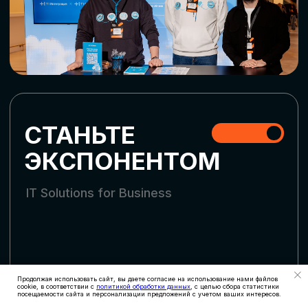
СКАЧАТЬ ПРОГРАММУ
СТАТЬ УЧАСТНИКОМ
АККРЕДИТАЦИЯ
СМИ
Продолжая использовать сайт, вы даете согласие на использование нами файлов
cookie, в соответствии с
политикой обработки данных
, с целью сбора статистики
посещаемости сайта и персонализации предложений с учетом ваших интересов.