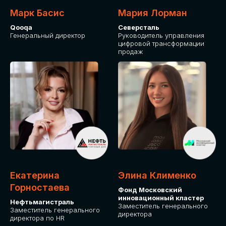
Марк Басис
Мария Лорман
Qooqa
Северсталь
Генеральный директор
Руководитель управления
цифровой трансформации
продаж
СТАНЬТЕ
ЭКСПОНЕНТОМ
IT Solutions for Business
Приглашаем стать партнером GLOBAL
Екатерина
Элина Клименко
TECH FORUM и презентовать ваши
Горностаева
Фонд Московский
решения целевой аудитории. Будем
инновационный кластер
рады сотрудничеству!
Нефтьмагистраль
Заместитель генерального
Заместитель генерального
директора
директора по HR