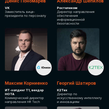
Денис Пономарев
Александр Шепилов
VK
Ростелеком
Заместитель вице-
Директор направления
президента по персоналу
обеспечения
информационной
безопасности
Максим Корниенко
Георгий Шатиров
ИТ-холдинг Т1, вендор
К2Тех
НОТА
Директор по
Коммерческий директор
искусственному интеллекту
направления HR Tech
и инновациям