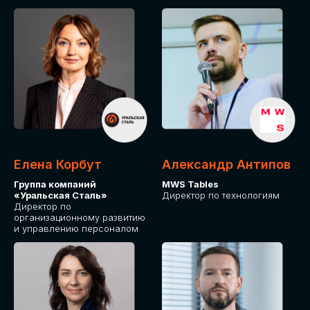
Елена Корбут
Александр Антипов
Группа компаний
MWS Tables
«Уральская Сталь»
Директор по технологиям
Директор по
организационному развитию
и управлению персоналом
СТАТЬ
СПИКЕРОМ
IT Solutions for Business