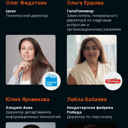
Олег Федоткин
Ольга Ершова
Циан
ГалоПолимер
Технический директор
Заместитель генерального
директора по кадровым
вопросам и
организационному развитию
Юлия Яровикова
Лейла Бабаева
Холдинг Аква
Кондитерская фабрика
Директор департамента
Победа
информационных технологий
Директор по персоналу