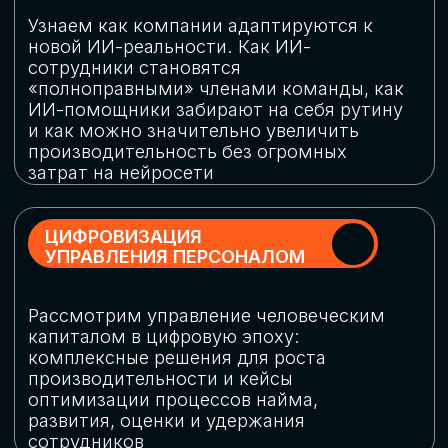
обеспечение кибербезопасности в
огромную статью затрат
ОБЛАЧНЫЕ ТЕХНОЛОГИИ
Подискутируем, какие облачные решения
существуют на рынке и почему
использование мультиоблачных моделей
не только снижает затраты, но и
становится ключевым элементом
«пересборки» бизнес-моделей
СКАЧАТЬ
ПРОГРАММУ
КОНФЕРЕНЦИИ
Оставьте заявку, мы направим вам