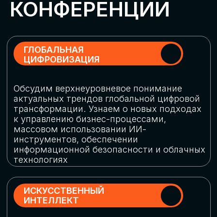
Обменяемся опытом, какие ИИ-решения
в маркетинге и продажах наиболее
востребованы, какие аналитические
платформы и сервисы управления
рекламными кампаниями показывают
наибольшую эффективность
ИНДУСТРИАЛЬНАЯ
РОБОТИЗАЦИЯ
Узнаем, в каких отраслях ИИ
«материализуется», какие роботы
решают сложные бизнес-задачи, а где
только обсуждают концепции
роботизации и потенциальные бюджеты
на тестирование образцов
КИБЕРБЕЗОПАСНОСТЬ
Выясним, как в наши дни уверенно
защищать свой бизнес от киберугроз
нового поколения и не превратить