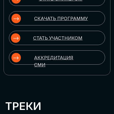
ЦИФРОВИЗАЦИЯ
УПРАВЛЕНИЯ ПЕРСОНАЛОМ
Рассмотрим управление человеческим
капиталом в цифровую эпоху:
комплексные решения для роста
производительности и кейсы
оптимизации процессов найма,
развития, оценки и удержания
сотрудников
ЦИФРОВИЗАЦИЯ
КЛИЕНТСКОГО СЕРВИСА
Разберем кейсы в сфере цифровизации
сопровождения клиентского пути,
включая применение CRM-систем, чат-
ботов, голосовых помощников и
различных аналитических инструментов
ЦИФРОВИЗАЦИЯ
МАРКЕТИНГА И ПРОДАЖ