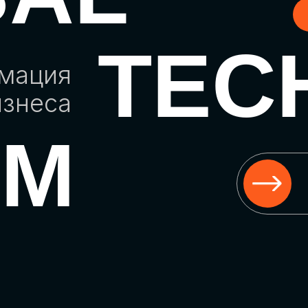
TEC
рмация
изнеса
UM