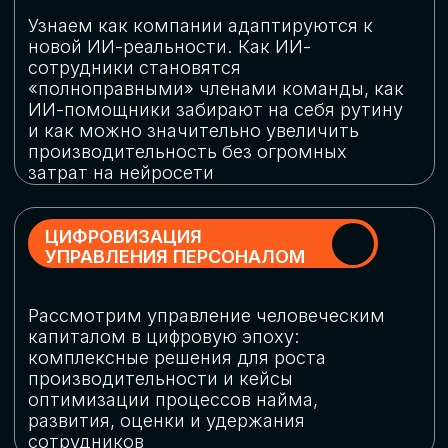
обеспечение кибербезопасности в
огромную статью затрат
ОБЛАЧНЫЕ ТЕХНОЛОГИИ
Подискутируем, какие облачные решения
существуют на рынке и почему
использование мультиоблачных моделей
не только снижает затраты, но и
становится ключевым элементом
«пересборки» бизнес-моделей
СКАЧАТЬ
ПРОГРАММУ
КОНФЕРЕНЦИИ
Оставьте заявку, мы направим вам