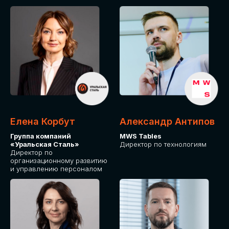
Елена Корбут
Александр Антипов
Группа компаний
MWS Tables
«Уральская Сталь»
Директор по технологиям
Директор по
организационному развитию
и управлению персоналом
СТАТЬ
СПИКЕРОМ
IT Solutions for Business