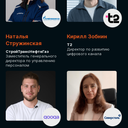
Приглашаем стать спикером GLOBAL
TECH FORUM и поделиться своим
опытом и экспертизой. Будем рады
сотрудничеству!
Наталья
Кирилл Зобнин
СТАТЬ СПИКЕРОМ
Стружинская
Т2
Директор по развитию
СтройТрансНефтеГаз
цифрового канала
Заместитель генерального
директора по управлению
персоналом
СРЕДИ ПАРТНЕРОВ
МЕРОПРИЯТИЯ