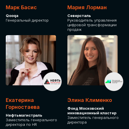
Марк Басис
Мария Лорман
Qooqa
Северсталь
Генеральный директор
Руководитель управления
цифровой трансформации
продаж
СТАНЬТЕ
ЭКСПОНЕНТОМ
IT Solutions for Business
Приглашаем стать партнером GLOBAL
Екатерина
Элина Клименко
TECH FORUM и презентовать ваши
Горностаева
Фонд Московский
решения целевой аудитории. Будем
инновационный кластер
рады сотрудничеству!
Нефтьмагистраль
Заместитель генерального
Заместитель генерального
директора
директора по HR