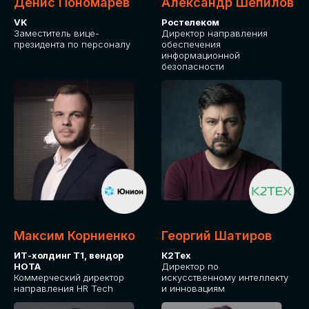
Денис Пономарев
Александр Шепилов
VK
Ростелеком
Заместитель вице-
Директор направления
президента по персоналу
обеспечения
информационной
безопасности
Максим Корниенко
Георгий Шатиров
ИТ-холдинг Т1, вендор
К2Тех
НОТА
Директор по
Коммерческий директор
искусственному интеллекту
направления HR Tech
и инновациям