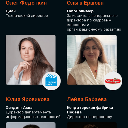
Олег Федоткин
Ольга Ершова
Циан
ГалоПолимер
Технический директор
Заместитель генерального
директора по кадровым
вопросам и
организационному развитию
Юлия Яровикова
Лейла Бабаева
Холдинг Аква
Кондитерская фабрика
Директор департамента
Победа
информационных технологий
Директор по персоналу