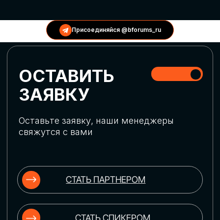
КОНФЕРЕНЦИИ
Присоединяйся @bforums_ru
ГЛОБАЛЬНАЯ
ЦИФРОВИЗАЦИЯ
Обсудим верхнеуровневое понимание
актуальных трендов глобальной цифровой
трансформации. Узнаем о новых подходах
к управлению бизнес-процессами,
массовом использовании ИИ-
инструментов, обеспечении
информационной безопасности и облачных
технологиях
ИСКУССТВЕННЫЙ
ИНТЕЛЛЕКТ
Узнаем как компании адаптируются к
новой ИИ-реальности. Как ИИ-
сотрудники становятся
«полноправными» членами команды, как
ИИ-помощники забирают на себя рутину
и как можно значительно увеличить
производительность без огромных
затрат на нейросети