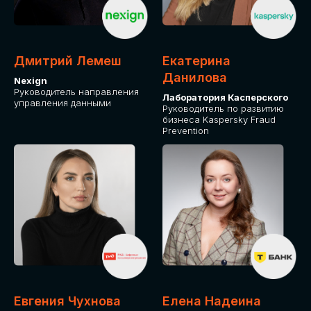
ДЛЯ ОПЛАТЫ БИЛЕТОВ
ОТ ФИЗИЧЕСКОГО ЛИЦА
Дмитрий Лемеш
Екатерина
Оплата через сервис Timepad
Данилова
Nexign
Руководитель направления
Лаборатория Касперского
управления данными
ПРИОБРЕСТИ БИЛЕТ
Руководитель по развитию
бизнеса Kaspersky Fraud
Prevention
Евгения Чухнова
Елена Надеина